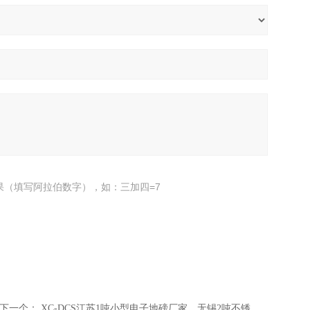
果（填写阿拉伯数字），如：三加四=7
下一个：
XC-DCS江苏1吨小型电子地磅厂家，无锡2吨不锈钢磅秤，盐城3吨防爆地磅销售点