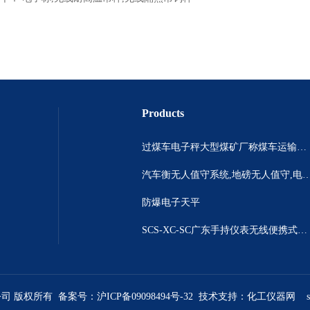
Products
过煤车电子秤大型煤矿厂称煤车运输过120吨汽车过磅称~山西晋城市150吨卡车过磅称.内蒙古重型100吨货车过磅称
汽车衡无人值守系统,地磅无人值守,电子地磅无人
防爆电子天平
SCS-XC-SC广东手持仪表无线便携式汽车衡 *便携式称重仪
公司 版权所有 备案号：
沪ICP备09098494号-32
技术支持：
化工仪器网