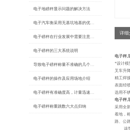
电子地磅秤显示问题的解决方法
电子汽车衡采用无基坑地基的优势体现
详细
电子磅秤在行业发展中需要注意哪5个问题
电子磅秤的三大系统说明
电子秤,
*设计模
导致电子磅秤称量不准确的几个原因
叉车升
精工焊
电子磅秤的操作及应用场地介绍
表面经
电子磅秤有准确度高，计量迅速，工作稳定可靠
选用不
电子秤,
电子磅秤称重跳数六大点归纳
采用全
着地，
路、公
该型平