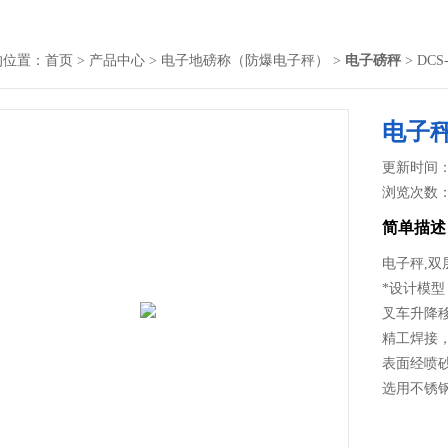
的位置：
首页
>
产品中心
>
电子地磅称（防爆电子秤）
>
电子磅秤
> DC
电子
更新时间： 2
浏览次数
简单描述
电子秤,双
*设计模型
叉车升降
精工焊接
表面经喷
选用不锈