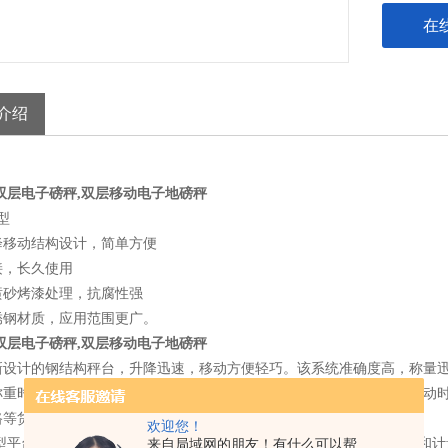
在
介绍
双层电子磅秤,双层移动电子地磅秤
型
降移动结构设计，简单方便
接，长久使用
喷砂烤漆处理，抗腐性强
锈钢材质，应用范围更广。
双层电子磅秤,双层移动电子地磅秤
新设计的钢结构秤台，升降迅速，移动方便轻巧。该系统准确度高，称量
称重时由秤台四角可调节支撑脚着地，充分保证了称重时的高精度及移动
路等货物托运业务、粮食收购、集贸市场等场合的称重。
欢迎您！
台秤配用防尘A12E型号的称重显示仪表，可实现不同的称重管理和计
来自局域网的朋友！有什么可以帮