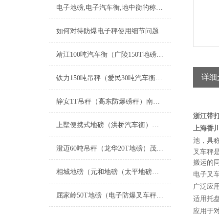
电子地磅,电子汽车衡,地中衡的称重原理
如何对待防爆电子秤使用细节问题
靖江100吨汽车衡（广陵150T地磅）溧阳防爆秤）盐都200吨吊秤维修
详细
铁力150吨吊秤（爱民30吨汽车衡）鸡西200吨地磅）昂昂溪轴重秤维修
静安1T吊秤（高东防爆磅秤）南城电子叉车秤（玉山5T地磅）老港地磅维修
浙江带打
上墅便携式地磅（洪桥汽车衡）钟管防爆秤（梧桐地磅）凤凰便携式汽车衡维修
上海香
池，具
澄迈60吨吊秤（龙华20T地磅）茂名便携式轨道衡）汕头50T汽车衡维修
叉车秤
搬运的
相城地磅（元和地磅（太平地磅（黄桥地磅）北桥地磅）望亭地磅维修
电子叉
广泛应
屈家岭50T地磅（电子防爆叉车秤）蕲春15吨吊秤维修
适用托
应用于