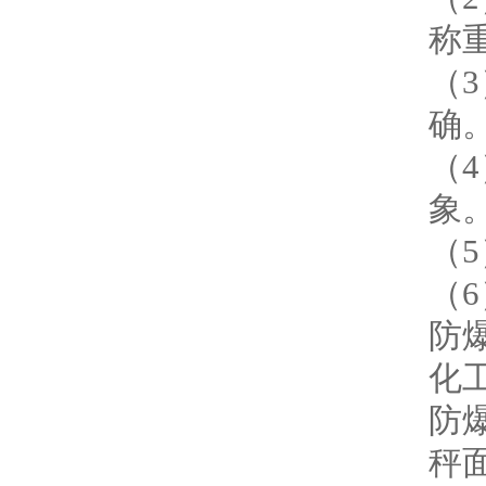
称
（
确
（
象
（
（
防
化
防
秤