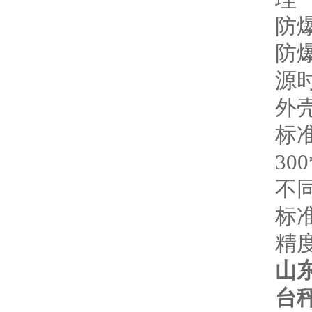
防
防爆
源时
外
标
30
不
标准量
精度
山
台