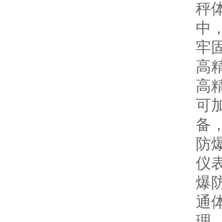
秤
中
牢
高
高
可
备
防
仪
爆
通
理