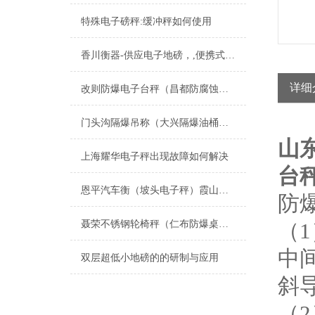
特殊电子磅秤:缓冲秤如何使用
香川衡器-供应电子地磅，,便携式汽车衡厂家
详细
改则防爆电子台秤（昌都防腐蚀台秤）普兰电子隔爆秤）边坝防爆钢瓶秤维修
门头沟隔爆吊称（大兴隔爆油桶秤）房山隔爆叉车称维修
山
上海耀华电子秤出现故障如何解决
台
恩平汽车衡（坡头电子秤）霞山防爆秤）怀集便携式地磅维修
防
聂荣不锈钢轮椅秤（仁布防爆桌称）巴青防水地磅）革吉隔爆叉车称维修
（
中
双层超低小地磅的的研制与应用
斜
（