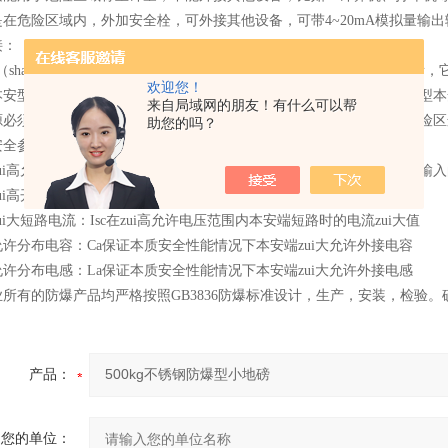
是在危险区域内，外加安全栓，可外接其他设备，可带4~20mA模拟量输
接：
01（shark-ieb）称重显示控制器，可直接安装在1区或2区爆炸性危险
欢迎您！
安型电池组，代号为DE001。第二种是按由本公司设计制造的AE001型
来自局域网的朋友！有什么可以帮
必须放置在安全工作区，直流输出导线需通过3/4"）金属管道通到危险区连接XK
助您的吗？
安全参数定义：
ui高允许电压：Um保证安全栅本安端的本安性能，允许非本安端可能输入的
ui高开路电压：Uoc在zui高允许电压范围内本安端开路时电压zui大值
ui大短路电流：Isc在zui高允许电压范围内本安端短路时的电流zui大值
许分布电容：Ca保证本质安全性能情况下本安端zui大允许外接电容
许分布电感：La保证本质安全性能情况下本安端zui大允许外接电感
业所有的防爆产品均严格按照GB3836防爆标准设计，生产，安装，检验
产品：
您的单位：