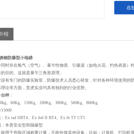
在
介绍
g不锈钢防爆型小地磅
中同时存在氧气（空气）、暴乍性物质、引爆源（如电火花、灼热表面）
爆的目的。这就是暴乍三角形原理。
业设有专门的防爆实验室，防爆技术人员悉心研发，针对各种环境使用的
器理论等方面，贵虎实业均具有独到的行业优势。
子台秤
：
0kg、60Kg、150Kg、200Kg、300Kg、500Kg、800Kg
15000
x iad IIBT4、Ex ibd II BT4、Ex ib TT CT5
别：本质安全型和隔爆型
只能用于危险区域称重计量，不能外接其他设备，比如：计算机、打印机