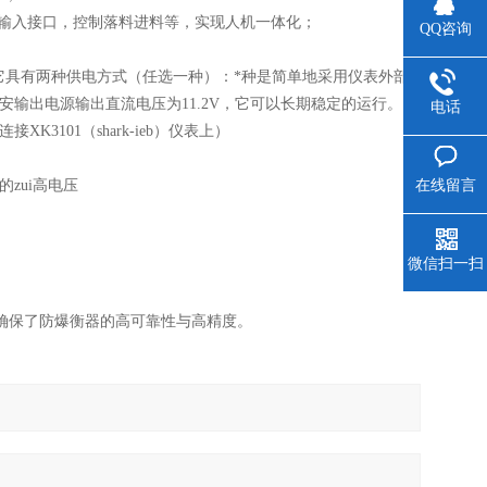
出输入接口，控制落料进料等，实现人机一体化；
QQ咨询
场所，它具有两种供电方式（任选一种）：*种是简单地采用仪表外部
本安输出电源输出直流电压为11.2V，它可以长期稳定的运行。
电话
3101（shark-ieb）仪表上）
在线留言
zui高电压
微信扫一扫
。确保了防爆衡器的高可靠性与高精度。