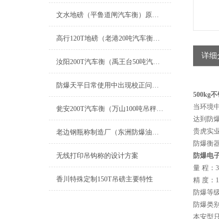
文水地磅（平鲁道闸汽车衡）原平无人管地磅）山阴轨道秤维修
高行120T地磅（老港20吨汽车衡）练塘动态轨道衡）石化80T吊秤维修
详细
汝阳200T汽车衡（禹王台50吨汽车磅）登封300T地磅）长阳地磅维修
防爆天平日常使用中出现校正问题提供几个处理方法
500k
当环境
瓮安200T汽车衡（万山100吨吊秤）遵义汽车磅（贞丰200T地磅维修
达到防
贵虎实
老边钢瓶称制造厂（东洲防爆油桶称（宽甸电子秤）太平隔爆电子磅称维修
防爆衡
无线打印吊钩称的设计方案
防爆电
量 程：3
香川特殊定制150T吊磅主要特性
精 度：1/
防爆等级：E
防爆类
本安型