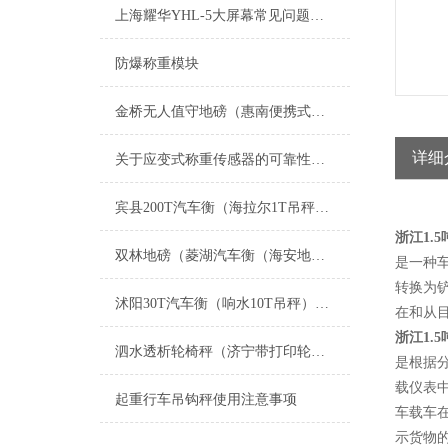
上海耀华YHL-5大屏幕常见问题及解决办法
防爆称重模块
金桥无人值守地磅（惠南便携式汽车衡）周家渡电子秤）古北电子地磅维修
详细
关于应变式称重传感器的可靠性问题
宾县200T汽车衡（海拉尔1T吊秤）突泉汽车地磅）五常80T地磅维修
浙江1.
双林地磅（菱湖汽车衡（海安地磅）如皋汽车衡）塔河地磅）呼玛汽车衡维修
是一种
转换为
沭阳30T汽车衡（响水10T吊秤）句容60T地磅）武进汽车磅称维修
在和从
浙江1.
泗水透析轮椅秤（济宁带打印轮椅秤）奎文超低台面轮椅地磅秤维修
是根据
载仪表
起重行车吊钩秤使用注意事项
车载车
示货物