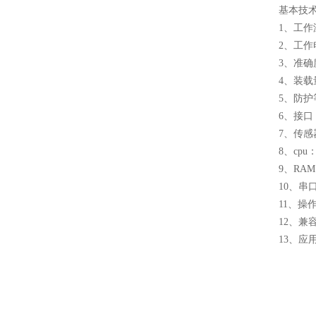
基本技
1、工作温
2、工作电
3、准确
4、装载量
5、防护
6、接口：
7、传感
8、cpu：
9、RAM
10、串
11、操作
12、兼容W
13、应用Mi