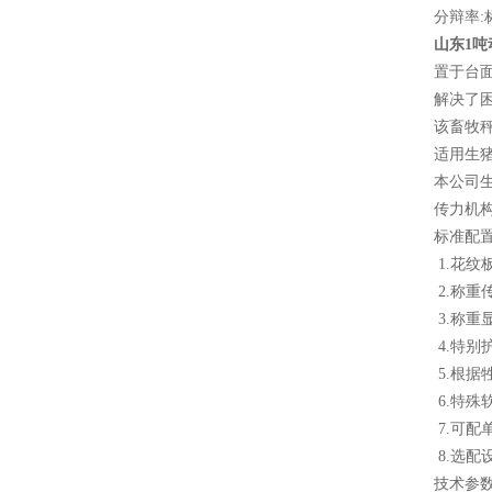
分辩率:标
山东1吨
置于台
解决了
该畜牧
适用生
本公司
传力机
标准配
1.花
2.称重
3.称重
4.特别
5.根据
6.特
7.可配
8.选
技术参