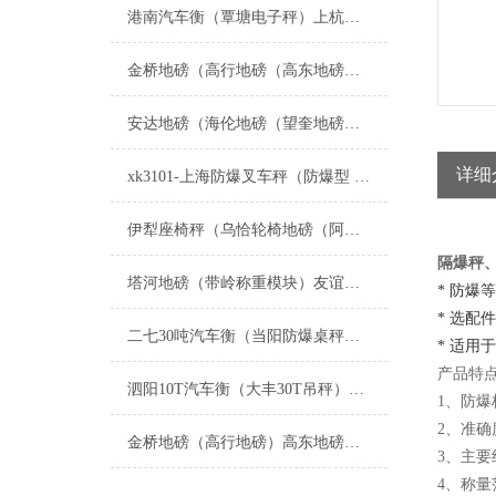
港南汽车衡（覃塘电子秤）上杭地磅）桂平防爆秤）灵山便携式地磅维修
金桥地磅（高行地磅（高东地磅维修
安达地磅（海伦地磅（望奎地磅（兰西地磅）青冈地磅）庆安地磅维修
详细
xk3101-上海防爆叉车秤（防爆型 隔爆型）
伊犁座椅秤（乌恰轮椅地磅（阿克陶轮椅秤维修
隔爆秤
塔河地磅（带岭称重模块）友谊称重模块）集贤便携式汽车衡维修
* 防爆等级
* 选配
二七30吨汽车衡（当阳防爆桌秤）新洲80吨吊秤安全事项
* 适用
产品特
泗阳10T汽车衡（大丰30T吊秤）邗江100T地磅）常熟轴重秤维修
1、防爆标
2、准确
金桥地磅（高行地磅）高东地磅）张江地磅（三林地磅）惠南地磅维修
3、主要组
4、称量范