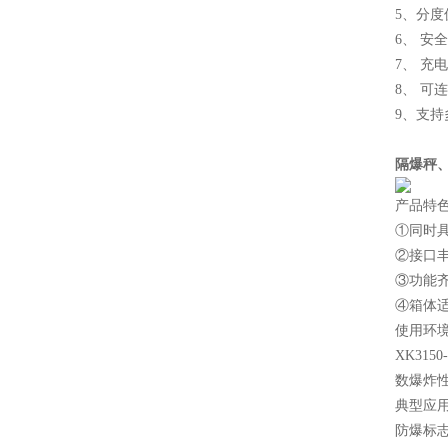
5、分度
6、 安全
7、 充
8、 
9、支持多
隔爆秤
产品特
①同时
②接口丰
③功能
④箱体适
使用环
XK31
数爆炸
典型应
防爆标志：E