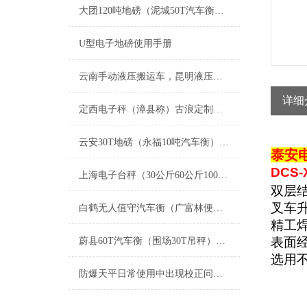
大团120吨地磅（泥城50T汽车衡）车墩电子地磅）浦锦15吨吊秤维修
U型电子地磅使用手册
云南手动液压搬运车，昆明液压搬运秤，叉车秤
详细
定西电子秤（漳县称）古浪定制电子秤维修
云安30T地磅（永福10吨汽车衡）兴宁15T吊秤）合浦道闸汽车衡维修
泰安
DCS-
上海电子台秤（30公斤60公斤100公斤150公斤200公斤300公斤500公斤600公斤）
双层
叉车
白鹤无人值守汽车衡（广富林便携式汽车衡）徐行防爆秤）月浦地磅维修
精工
表面
蔚县60T汽车衡（围场30T吊秤）孟村100吨地磅）左云道闸地磅维修
选用
防爆天平日常使用中出现校正问题提供几个处理方法