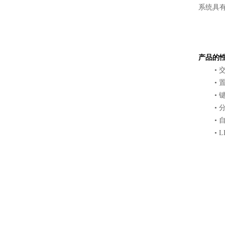
系统具
产品的
• 交
• 置
• 键
• 分
• 自
• LE