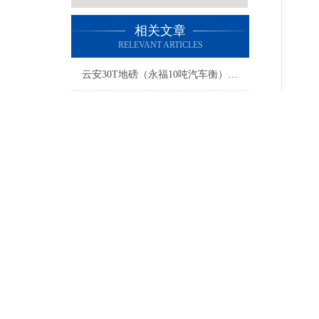
相关文章
RELEVANT ARTICLES
云安30T地磅（永福10吨汽车衡）兴宁15T吊秤）合浦道闸汽车衡维修
本安型防爆电子秤的标定方法
横县5T地磅（桂林60T汽车衡）良庆50吨吊秤）那坡便携式轨道称维修
自动定量包装秤的原理及作用
详细
咸宁180T汽车衡（通城40吨汽车磅）孝昌100T地磅维修
高港10吨汽车衡（盐城20吨吊秤）蜀山便携式轨道称重秤）高邮30吨地磅
陕西防爆
天长地磅维修（温岭地磅维修）明光地磅维修
场合的
危险场
电子磅秤的操作及应用场地介绍