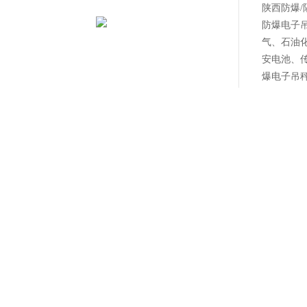
陕西防爆/
防爆电子
气、石油
安电池、
爆电子吊秤
在
介绍
/隔爆电子吊钩秤-防爆电子吊磅秤*
：防爆电子吊秤针对水处理、涂料、
物质悬挂称重专门设计。它采用本安电池、传感器、仪表或隔爆仪表，组
合下，对材料进出、过程控制、介质灌装、配料、分装、成品贸易结算等