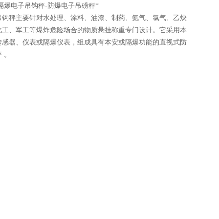
隔爆电子吊钩秤-防爆电子吊磅秤*
吊钩秤主要针对水处理、涂料、油漆、制药、氨气、氯气、乙炔
化工、军工等爆炸危险场合的物质悬挂称重专门设计。它采用本
传感器、仪表或隔爆仪表，组成具有本安或隔爆功能的直视式防
 。
线询价
联系我们
油漆、制药、氨气、氯气、乙炔气、石油化工、军工等爆炸危险
成具有本安或隔爆功能的直视式防爆电子吊秤，特别适合在爆炸
的称重。直视式防爆电子吊秤防爆、节能、快速方便、直观显