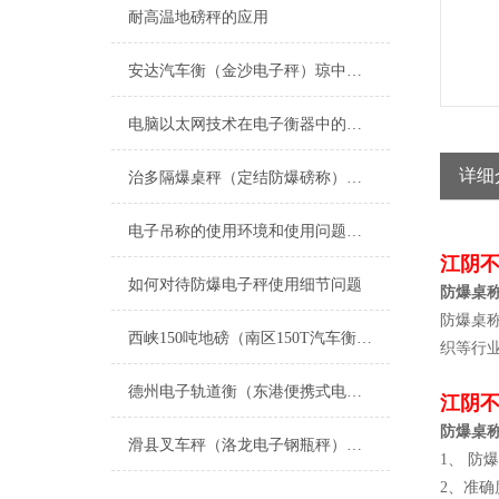
耐高温地磅秤的应用
安达汽车衡（金沙电子秤）琼中防爆秤）孙吴便携式地磅维修
电脑以太网技术在电子衡器中的应用
详细
治多隔爆桌秤（定结防爆磅称）措勤隔爆油桶秤）杂多防爆磅秤维修
电子吊称的使用环境和使用问题说明
江阴
如何对待防爆电子秤使用细节问题
防爆桌
防爆桌
西峡150吨地磅（南区150T汽车衡）沂源100T地磅）平桥地磅维修
织等行
德州电子轨道衡（东港便携式电磅）惠民移动汽车衡
江阴
防爆桌
滑县叉车秤（洛龙电子钢瓶秤）山城滚筒秤维修
1、 防爆
2、准