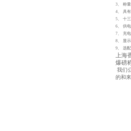
3、 称量
4、 具
5、 十
6、 供
7、 充
8、 显示
9、 选配
上海
爆磅
我们公
的和