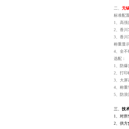
二、
无锡
标准配
1、高
2、香川
3、香川
称重显
4、全
选配
1、防爆套
2、打印
3、大屏
4、称重
5、防浪
三、
技
1
、对所
2
、供方