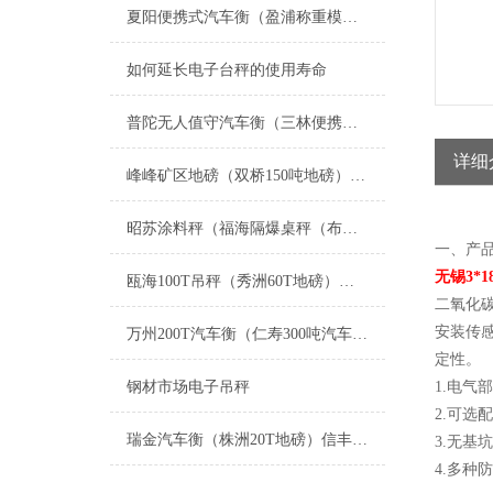
夏阳便携式汽车衡（盈浦称重模块）香花桥地磅维修
如何延长电子台秤的使用寿命
普陀无人值守汽车衡（三林便携式地磅）徐汇电子秤）张江电子汽车衡维修
详细
峰峰矿区地磅（双桥150吨地磅）黄骅80吨地磅维修
昭苏涂料秤（福海隔爆桌秤（布尔津叉车秤维修
一、产
无锡3*
瓯海100T吊秤（秀洲60T地磅）衢州150T汽车衡）福建汽车磅秤维修
二氧化
安装传
万州200T汽车衡（仁寿300吨汽车磅）白玉20吨地磅维修
定性。
钢材市场电子吊秤
1.电
2.可选
瑞金汽车衡（株洲20T地磅）信丰轴重仪）宁都汽车地磅）新余3T吊秤维修
3.无
4.多种