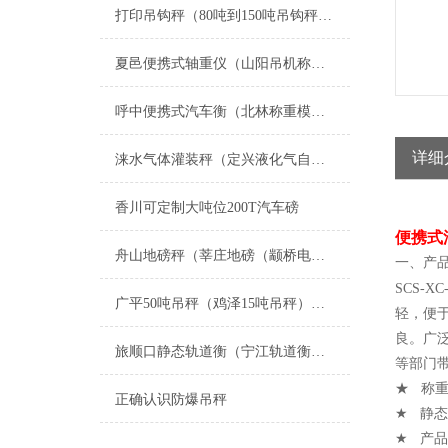
打印吊钩秤（80吨到150吨吊钩秤）打印方法
夏邑便携式轴重仪（山阳吊机称）卫辉AAE电子吊秤）民权5T吊秤维修
呼中便携式汽车衡（北林称重模块）电子隔爆钢瓶称）肇东地磅维修
详细
涞水气体灌装秤（定兴液化气自动灌装秤）阜平液化气灌装秤维修
香川可定制大吨位200T汽车磅
便携式
舟山地磅秤（莘庄地磅（颛桥电子汽车衡维修
一、产
SCS-
广平50吨吊秤（鸡泽15吨吊秤）馆陶100吨吊秤维修
轻，便
良。广
旅顺口静态轨道衡（宁江轨道衡器）吉林防爆称重模块）岫岩称重控制模块维修
等部门
★ 称重
正确认识防爆吊秤
★ 静态精
★ 产品