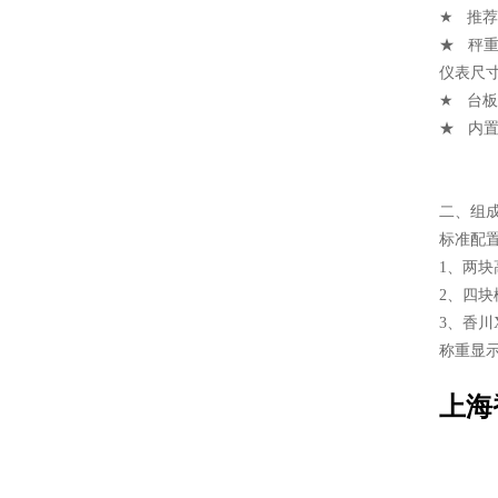
★ 推荐
★ 秤重
仪表尺寸：
★ 台板重
★ 内
二、
组
标准配
1、两
2、四
3、香川
称重显
上海