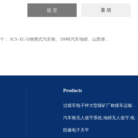
个：
SCS-XC-D便携式汽车衡、100吨汽车地磅、山西便携式汽车磅秤
Products
过煤车电子秤大型煤矿厂称煤车运输过120吨汽车过磅称~山西晋城市150吨卡车过磅称.内蒙古重型100吨货车过磅称
汽车衡无人值守系统,地磅无人值守,电子地磅无人
防爆电子天平