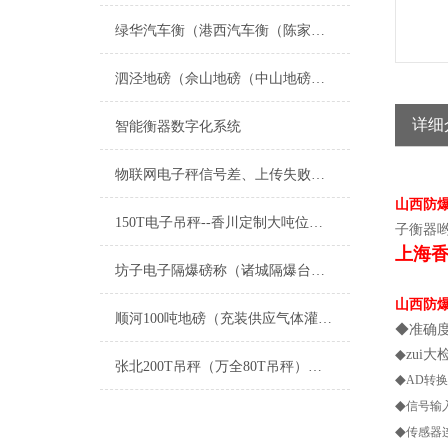
绿华汽车衡（港西汽车衡（陈家汽车衡）港沿汽车衡）中兴汽车衡维修
泗泾地磅（佘山地磅（中山地磅）九亭地磅）九里亭地磅维修
详细
智能衡器数字化系统
物联网电子秤信号差、上传失败？常见故障排查与解决办法
山西防
150T电子吊秤--香川定制大吨位耐高温吊磅
子衡器
上海
坊子电子隔爆磅称（诸城隔爆台称）青州隔爆天平维修
山西防
顺河100吨地磅（充装供应气体灌装秤）东西湖3吨吊秤维修
◆准确度
◆zui大
张北200T吊秤（万全80T吊秤）崇礼20T吊秤维修
◆
AD转换
◆
信号输入
◆
传感器