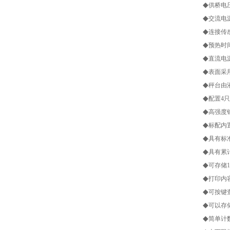
◆
供桥电压
◆
交流电源
◆
连接传感
◆
预热时
◆
直流电源
◆
表面采
◆
秤台由
◆
配置4
◆
高强度
◆
标配内
◆
具有标准
◆
具有累
◆
可存储1
◆
打印内
◆
可按键
◆
可以存
◆
简单计