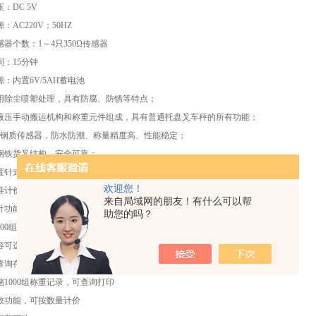
：DC 5V
：AC220V；50HZ
器个数：1～4只350Ω传感器
间：15分钟
：内置6V/5AH蓄电池
用除尘喷塑处理，具有防腐、防锈等特点；
液压手动搬运机构和称重元件组成，具有普通托盘叉车秤的所有功能；
只钢质传感器，防水防潮、称量精度高、性能稳定；
钢铁货叉结构，安全可靠；
置针式微打
欢迎您！
计价功能，单位kg/lb转换功能；
来自局域网的朋友！有什么可以帮
计功能，可以累显、累清，可选择打印明细和累计单据
助您的吗？
00组单价，能调用100组单价
容可选，可以自由选择要打印的项目
查询存储记录
储1000组称重记录，可查询打印
数功能，可按数量计价