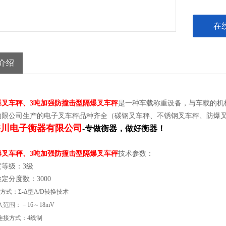
在
介绍
爆叉车秤、3吨加强防撞击型隔爆叉车秤
是一种车载称重设备，与车载的机
哟限公司生产的电子叉车秤品种齐全（碳钢叉车秤、不锈钢叉车秤、防爆
香川电子衡器有限公司
-
专做衡器，做好衡器！
爆叉车秤、3吨加强防撞击型隔爆叉车秤
技术参数：
等级：3级
检定分度数：3000
方式：Σ-Δ型A/D转换技术
范围：－16～18mV
连接方式：4线制