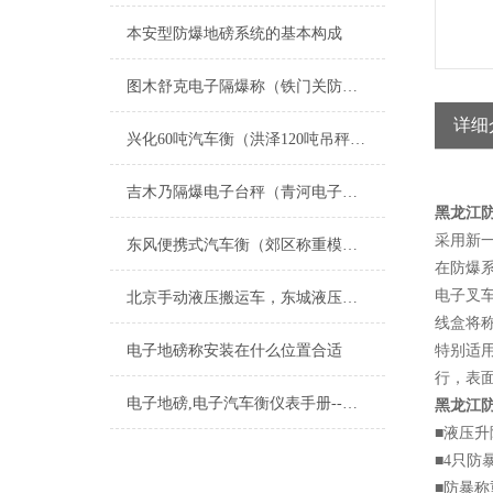
本安型防爆地磅系统的基本构成
图木舒克电子隔爆称（铁门关防爆电子地磅）霍城不锈钢轮椅秤维修
详细
兴化60吨汽车衡（洪泽120吨吊秤）繁昌便携式轴重秤）广陵150T地磅
吉木乃隔爆电子台秤（青河电子防爆磅秤）若羌防腐蚀钢瓶秤维修
黑龙江防
采用新
东风便携式汽车衡（郊区称重模块）方正称重模块）杜尔伯特地磅维修
在防爆
电子叉
北京手动液压搬运车，东城液压搬运秤，叉车秤
线盒将
电子地磅称安装在什么位置合适
特别适
行，表
电子地磅,电子汽车衡仪表手册--安装联接
黑龙江防
■液压
■4只防
■防暴称