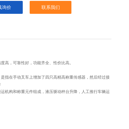
线询价
联系我们
精度高，可靠性好，功能齐全、性价比高。
。是指在手动叉车上增加了四只高精高称重传感器，然后经过接
作
搬运机构和称重元件组成，液压驱动秤台升降，人工推行车辆运