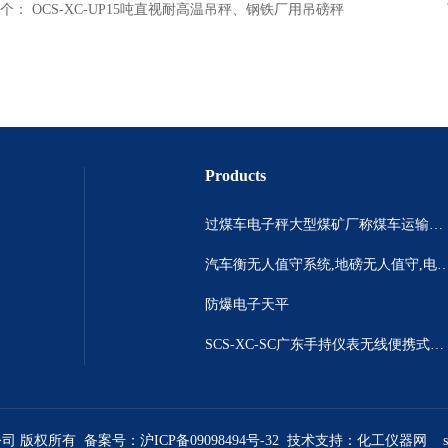
个：
OCS-XC-UP15吨直视耐高温吊秤、钢铁厂用吊磅秤
Products
过煤车电子秤大型煤矿厂称煤车运输过120吨汽车过磅称~山西晋城市150吨卡车过磅称.内蒙古重型100吨货车过磅称
汽车衡无人值守系统,地磅无人值守,电子地磅无人
防爆电子天平
SCS-XC-SC广东手持仪表无线便携式汽车衡 *便携式称重仪
公司 版权所有 备案号：
沪ICP备09098494号-32
技术支持：
化工仪器网