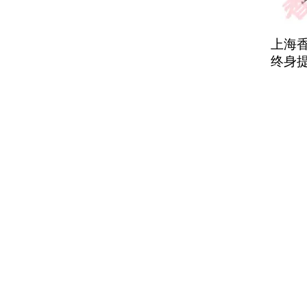
上海
终身