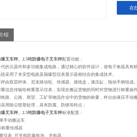
在
介绍
爆叉车秤、2.5吨防爆电子叉车秤
配置功能：
一代的元器件和多功能集成电路，通过精心的软件设计，使电子衡器具有
系统采用了本安型电路及隔爆型仪表显示器相结合的集成技术。
车秤由双层秤体、尼龙移动轮、传感器、接线盒，液压缸，拖动手柄组成
称重信息传输给称重显示仪表，实现在搬运货物的同时对货物进行称重操
用铁路、公路、商贸、工矿等物流作业中的货物的称量，秤台由液压手动
面采用除尘喷塑处理，具有防腐、防锈等特点；
爆叉车秤、2.5吨防爆电子叉车秤
标准配置：
升降手动搬运车
暴称重传感器
重仪表 ,可充电防暴电池、充电器