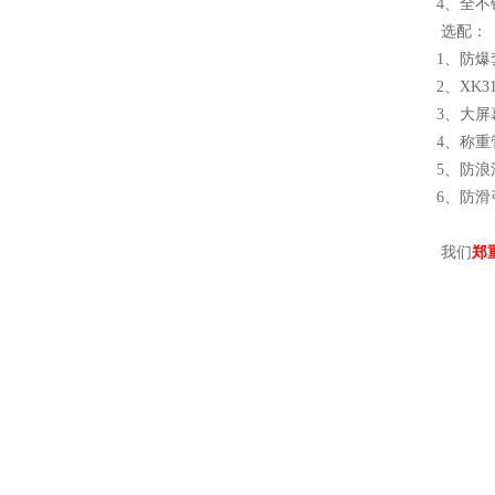
4、全不
选配
1、防爆套
2、XK3
3、大屏
4、称重
5、防浪
6、防
我们
郑