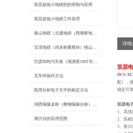
双层超低小地磅的的研制与应用
双层超低小地磅工作原理
秦山地磅（元通地磅（西塘桥地磅（沈荡地磅）百步地磅）于城地磅维修
详细
宝清地磅（鸡东称重模块）桃山称重模块）绥化便携式汽车衡维修
巴彦80吨汽车衡（满洲里100T吊秤）扎赉诺尔地磅）莫旗60T地磅维修
双层
DCS-
叉车秤操作方法
配），
稳定可
医用分析电子天平的检定方法
涧西隔爆桌称（舞钢隔爆台称）平顶山隔爆称维修
双层电
1、高强
测力仪的应用范围
2、高
3、香川