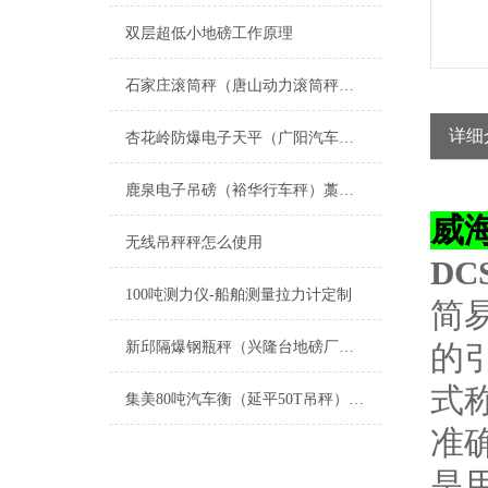
双层超低小地磅工作原理
石家庄滚筒秤（唐山动力滚筒秤）长安动力滚筒称维修
详细
杏花岭防爆电子天平（广阳汽车磅工厂）泊头隔爆电子磅维修
鹿泉电子吊磅（裕华行车秤）藁城吊称维修
威海
无线吊秤秤怎么使用
DC
100吨测力仪-船舶测量拉力计定制
简
新邱隔爆钢瓶秤（兴隆台地磅厂家（双台子地磅价格）宏伟电子秤维修
的
式
集美80吨汽车衡（延平50T吊秤）涵江轨道称）武夷山120吨地磅维修
准
是