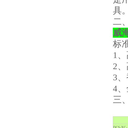
具
二
威海
标
1
2
3、
4
三
DCS-XC- 