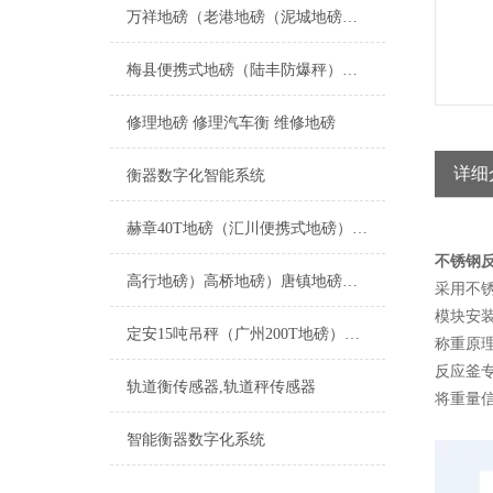
万祥地磅（老港地磅（泥城地磅）宣桥地磅）书院地磅（南汇地磅维修
梅县便携式地磅（陆丰防爆秤）城区电子秤）河源汽车衡维修
修理地磅 修理汽车衡 维修地磅
详细
衡器数字化智能系统
赫章40T地磅（汇川便携式地磅）雷山50T汽车衡维修
不锈钢反
高行地磅）高桥地磅）唐镇地磅维修
采用不锈
模块安装
定安15吨吊秤（广州200T地磅）增城轨道衡）乐昌120吨汽车衡维修
称重原
反应釜
轨道衡传感器,轨道秤传感器
将重量
智能衡器数字化系统