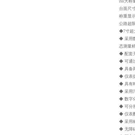
zui大称
台面尺寸
称重显
公路超
◆7寸
◆ 采
态测量
◆ 配
◆ 可
◆ 具
◆ 仪表
◆ 具
◆ 采
◆ 数
◆ 可
◆ 仪
◆ 采用
◆ 无障