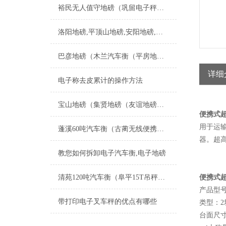
裕民无人值守地磅（巩留电子秤）霍城汽车衡）新源防爆秤维修
洛阳地磅,平顶山地磅,安阳地磅,鹤壁地磅,新乡地磅
巴彦地磅（木兰汽车衡（平房地磅）松北汽车衡）杜尔伯特地磅维修
详细
电子称去皮累计的操作方法
宝山地磅（集贤地磅（友谊地磅（宝清地磅）饶河地磅）双鸭山地磅维修
便携式超
用于运
蓬溪60吨汽车衡（古蔺无线便携式地磅）苍溪15T地磅维修
器。超
教您如何拆卸电子汽车衡,电子地磅
清苑120吨汽车衡（阜平15T吊秤）尚义10T地磅）徐水汽车磅称维修
便携式超
产品型号：
带打印电子叉车秤的优点有哪些
类型：2
台面尺寸：4