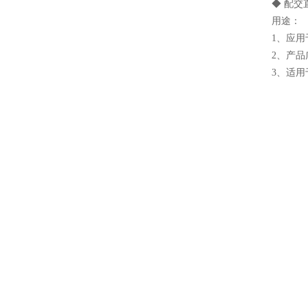
◆ 配
用途：
1、应
2、产
3、适