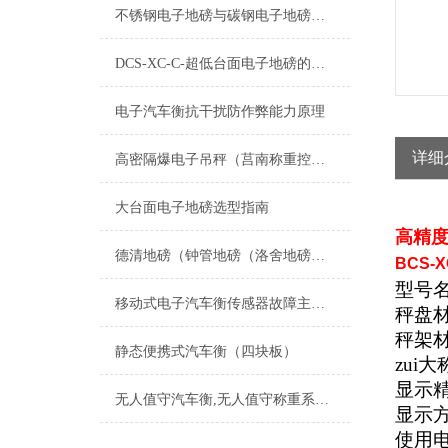
不锈钢电子地磅与碳钢电子地磅的区别
DCS-XC-C-超低台面电子地磅的产品简介
电子汽车衡抗干扰防作弊能力原理
详细
高密隔爆电子吊秤（莒南称重控制模块）微山液化气充装秤）乳山称重模块维修
大台面电子地磅选型指南
高精度
德清地磅（钟管地磅（洛舍地磅（雷甸地磅）禹越地磅）新安地磅维修
BCS-X
型号名
移动式电子汽车衡传感器故障主要表现为什么呢
秤盘材
秤架
静态便携式汽车衡（四块板）
zui
显示
无人值守汽车衡,无人值守称重系统,地磅无人值守
显示
使用电