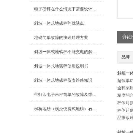
电子磅秤在什么情况下需要设计成超低台面呢？
斜坡一体式地磅秤的优缺点
详细
地磅简单故障的快速处理方案
斜坡一体式地磅秤不能充电的解决方法
品牌
斜坡一体式地磅秤使用说明书
斜坡一体
斜坡一体式地磅秤仪表维修知识
超低单
全秤采
带打印电子吊秤简单的故障及维修方法介绍
精度的
秤体对
枫桥地磅（横泾便携式地磅）石路汽车衡）渡村称重模块）甪直地磅维修
秤体超
品推放
斜坡一体