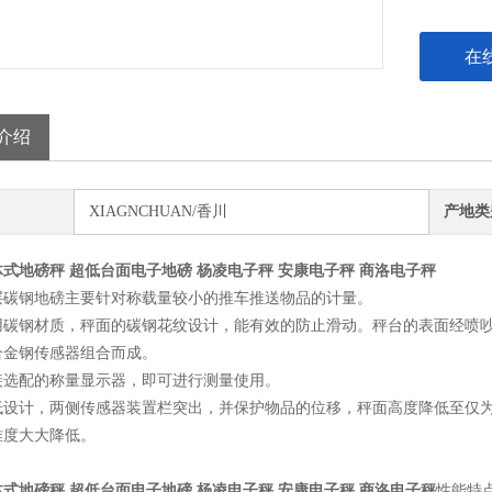
在
介绍
XIAGNCHUAN/香川
产地类
式地磅秤 超低台面电子地磅 杨凌电子秤 安康电子秤 商洛电子秤
层碳钢地磅主要针对称载量较小的推车推送物品的计量。
用碳钢材质，秤面的碳钢花纹设计，能有效的防止滑动。秤台的表面经喷
合金钢传感器组合而成。
接选配的称量显示器，即可进行测量使用。
低设计，两侧传感器装置栏突出，并保护物品的位移，秤面高度降低至仅为
难度大大降低。
式地磅秤 超低台面电子地磅 杨凌电子秤 安康电子秤 商洛电子秤
性能特