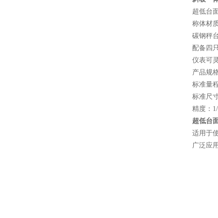
超低台面
称体材
碳钢秤
配备四
仪表可
产品规
标准量程：0
标准尺寸：0
精度：1
超低台
适用于
广泛应