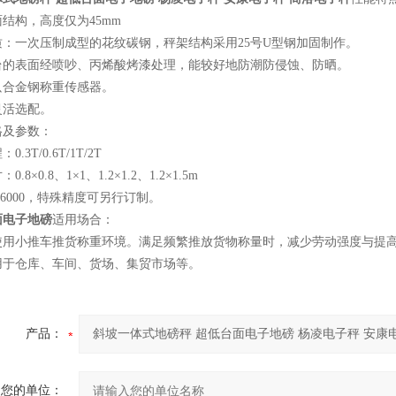
结构，高度仅为45mm
质：一次压制成型的花纹碳钢，秤架结构采用25号U型钢加固制作。
台的表面经喷吵、丙烯酸烤漆处理，能较好地防潮防侵蚀、防晒。
只合金钢称重传感器。
灵活选配。
格及参数：
.3T/0.6T/1T/2T
.8×0.8、1×1、1.2×1.2、1.2×1.5m
/6000，特殊精度可另行订制。
面电子地磅
适用场合：
使用小推车推货称重环境。满足频繁推放货物称量时，减少劳动强度与提
用于仓库、车间、货场、集贸市场等。
产品：
您的单位：