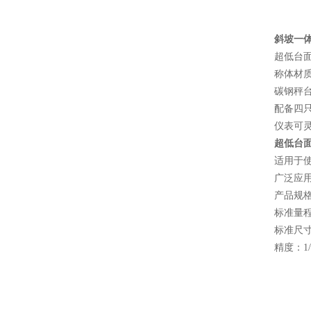
斜坡一体
超低台面
称体材
碳钢秤
配备四
仪表可
超低台
适用于
广泛应
产品规
标准量程：0
标准尺寸：0
精度：1