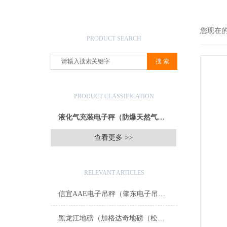
产品搜索
您现在
PRODUCT SEARCH
产品分类
PRODUCT CLASSIFICATION
液化气充装电子秤（防爆天然气灌装称）
查看更多 >>
相关文章
RELEVANT ARTICLES
信宜AAE电子吊秤（肇东电子吊磅）金平防腐蚀台称）台山带打印地磅维修
黑龙江地磅（加格达奇地磅（松岭地磅（新林地磅）呼中地磅）漠河地磅维修