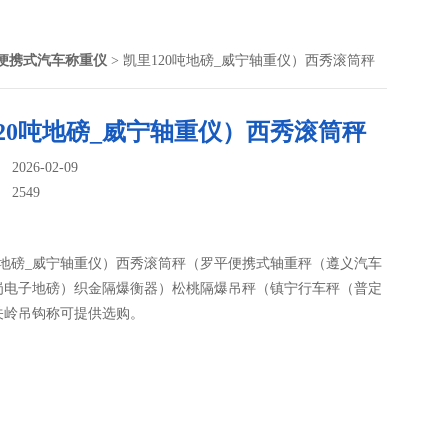
便携式汽车称重仪
> 凯里120吨地磅_威宁轴重仪）西秀滚筒秤
20吨地磅_威宁轴重仪）西秀滚筒秤
026-02-09
：
2549
0吨地磅_威宁轴重仪）西秀滚筒秤（罗平便携式轴重秤（遵义汽车
岗电子地磅）织金隔爆衡器）松桃隔爆吊秤（镇宁行车秤（普定
关岭吊钩称可提供选购。