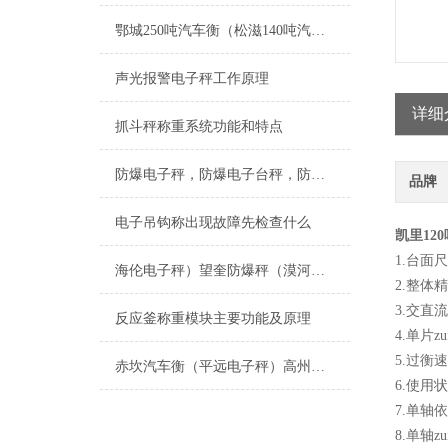
鄂城250吨汽车衡（松滋140吨汽车磅）蕲春60T地磅维修
声光报警电子秤工作原理
详细
抓斗秤称重系统功能和特点
防爆电子秤，防爆电子台秤，防爆地磅，防爆电子地磅
品牌
电子吊钩称出现故障先检查什么
凯里12
1.台面尺
海伦电子秤）望奎防爆秤（漠河称重模块）大兴安岭电子秤（爱辉防爆秤维修
2.整体精
3.交直
反应釜称重模块主要功能及原理
4.单片zu
5.过衡速度
赤坎汽车衡（平远电子秤）高州防爆秤）新会便携式地磅维修
6.使用
7.单
8.单轴zu