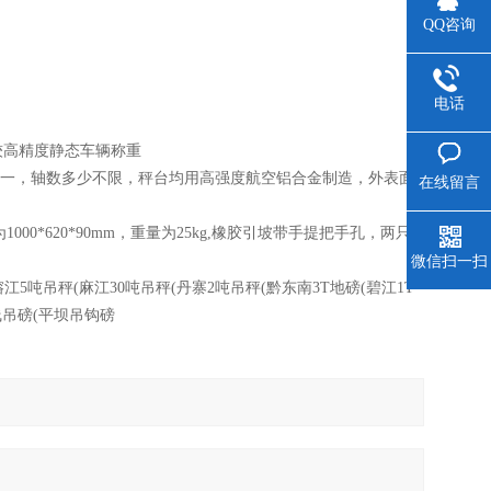
QQ咨询
电话
较高精度静态车辆称重
之一，轴数多少不限，秤台均用高强度航空铝合金制造，外表面
在线留言
*620*90mm，重量为25kg,橡胶引坡带手提把手孔，两只
微信扫一扫
榕江5吨吊秤(麻江30吨吊秤(丹寨2吨吊秤(黔东南3T地磅(碧江1T
线吊磅(平坝吊钩磅