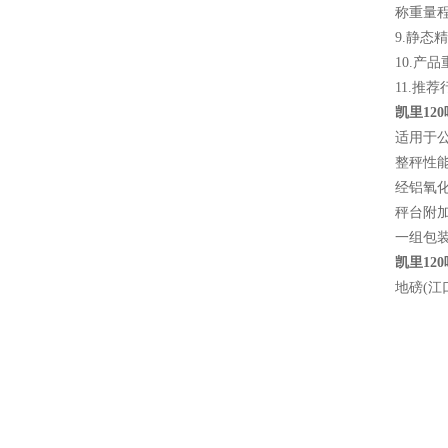
称重量程：
9.静态精
10.产
11.推
凯里12
适用于
整秤性
经铝氧
秤台附加
一组包
凯里12
地磅(江