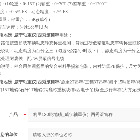
⑴轮重：0~15T (2)轴重：0~30T (3)整车重：0~1200T
度：±0.5% FS；动态精度：±2% FS
品重量：秤重台：25Kg(单个)
荐行车速度：匀速5公里以内
0吨地磅_威宁轴重仪)西秀滚筒秤
用途：
公路便携查超载车辆动态静态称重检测，货物过磅低精度动态车辆称重或
能说明：动态精度为百分之三（匀速5公路/小时以下），静态精度为千分
化处理耐腐蚀，配2米屏蔽信号电缆
说明：秤台用美观坚固的复合材料手提箱包装，内衬防震PE保护，尺寸为1000
装
0吨地磅_威宁轴重仪)西秀滚筒秤
(施秉2T吊秤(三穗3T吊秤(黎平15吨吊秤(
口15T地磅(石阡1T地磅(纳雍称重模块(黔西电子吊磅(金沙行车称(大方无
产品：
您的单位：