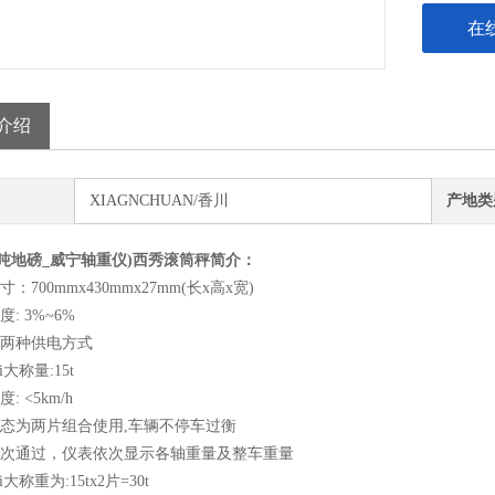
在
介绍
XIAGNCHUAN/香川
产地类
0吨地磅_威宁轴重仪)西秀滚筒秤
简介：
寸：700mmx430mmx27mm(长x高x宽)
度: 3%~6%
流两种供电方式
i大称量:15t
: <5km/h
状态为两片组合使用,车辆不停车过衡
轴依次通过，仪表依次显示各轴重量及整车重量
i大称重为:15tx2片=30t