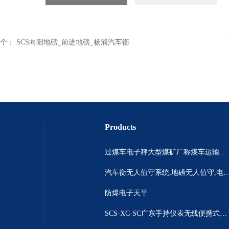
个：
SCS向阳地磅_前进地磅_杨浦汽车衡
Products
过煤车电子秤大型煤矿厂称煤车运输过120吨汽车过磅称~山西晋城市150吨卡车过磅称.内蒙古重型100吨货车过磅称
汽车衡无人值守系统,地磅无人值守,电子地磅无人
防爆电子天平
SCS-XC-SC广东手持仪表无线便携式汽车衡 *便携式称重仪