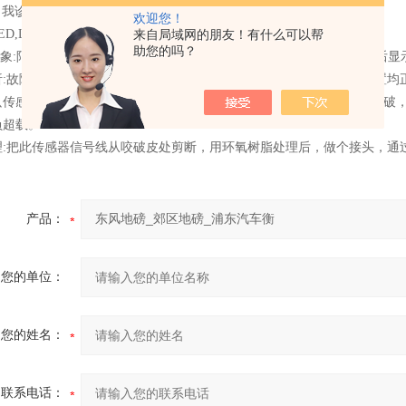
我诊断功能：多种错误信息提示及告警
欢迎您！
D,LCD两种显示模式可选
来自局域网的朋友！有什么可以帮
助您的吗？
现象:阿勒泰地区青河县焦炭厂一台30t电子汽车衡，有时重车开上秤台
析:故障时有时无，估计不是仪表的原因。检查秤台、连接件、限位装置均
只传感器的信号时有时无。经检查确认有一只传感器的信号线被老鼠咬破
负超载。
理:把此传感器信号线从咬破皮处剪断，用环氧树脂处理后，做个接头，通
产品：
您的单位：
您的姓名：
联系电话：