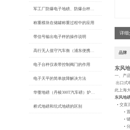
军工厂防爆电子地磅、防爆台秤、防爆案秤
称重模块在储罐称重过程中的应用
详细
带信号输出电子秤的操作说明
高行无人值守汽车衡（浦东便携式地磅）唐镇电子秤）杨浦电子汽车衡
品牌
电子台秤仪表带控制阀门的作用
东风地
一、产
电子天平的简单故障解决方法
出口式
此上海
华蓥地磅（丹棱300T汽车磅）炉霍250吨地磅）广安过磅称维修
东风地磅
• 交
桥式地磅和坑式地磅的区别
• 置
• 键
• 分