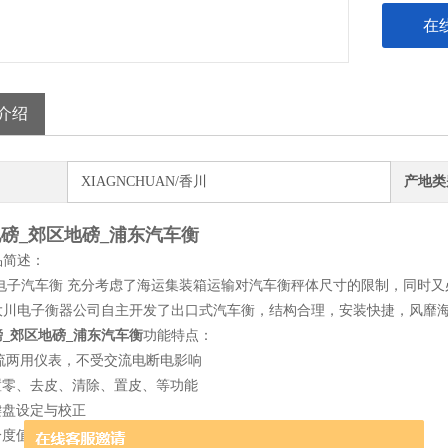
在
介绍
XIAGNCHUAN/香川
产地类
磅_郊区地磅_浦东汽车衡
品简述：
电子汽车衡 充分考虑了海运集装箱运输对汽车衡秤体尺寸的限制，同时又
大川电子衡器公司自主开发了出口式汽车衡，结构合理，安装快捷，风靡
_郊区地磅_浦东汽车衡
功能特点：
直流两用仪表，不受交流电断电影响
零、去皮、清除、置皮、等功能
盘设定与校正
度值自动切换：显示精度更高