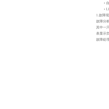
• 自
• LE
1.故障
故障分
其中一
表显示
故障处