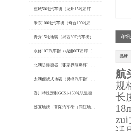
蕉城50吨汽车衡（龙州15吨吊秤）右江汽车地磅）宁德80吨地磅维修
米东100吨汽车衡（奇台100吨吊秤）天山150吨地磅）阿瓦提地磅维修
详细
青秀15吨地磅（揭西30T汽车衡）清新1T吊秤）兴业道闸称重地磅维修
永修10T汽车衡（杨浦60T吊秤（丰城无人值守地磅秤）上饶8T地磅维修
品牌
北湖防爆衡器（张家界隔爆秤）新田隔爆吊称）津市防爆电子油桶称维修
航
太湖便携式地磅（灵峰汽车衡）孝丰防爆秤（昌硕地磅）安吉便携式汽车衡维修
规格
香川特殊定制GCS1-150吨轨道衡
长
18
郊区地磅（普陀汽车衡（同江地磅）虹口汽车衡）富锦地磅维修
zu