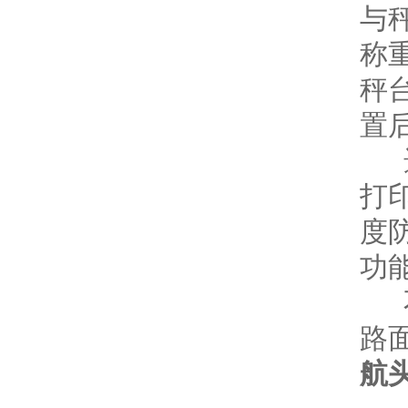
与
称
秤
置
选
打
度
功
不
路
航头