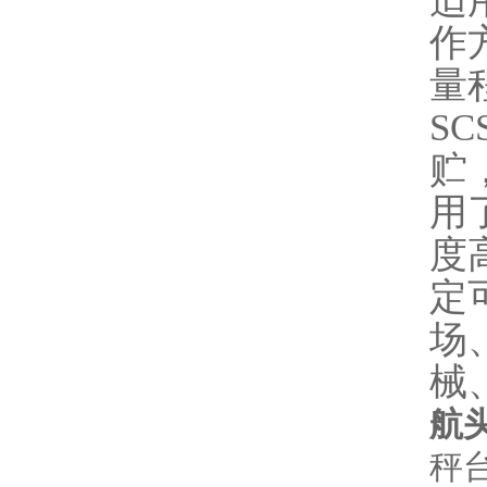
适
作
量程
S
贮
用
度
定
场
械
航头
秤