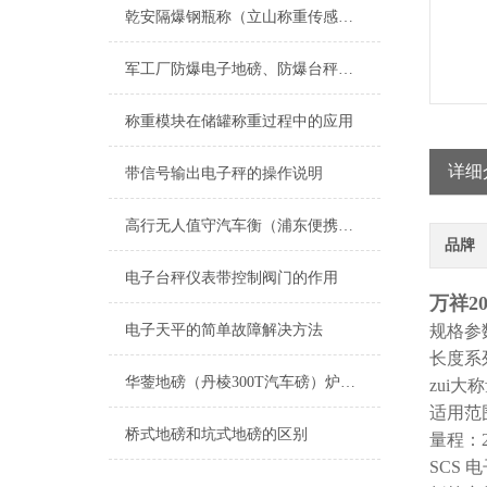
乾安隔爆钢瓶称（立山称重传感器）长岭称重模块安装）法库防爆电子吊秤维修
军工厂防爆电子地磅、防爆台秤、防爆案秤
称重模块在储罐称重过程中的应用
详细
带信号输出电子秤的操作说明
高行无人值守汽车衡（浦东便携式地磅）唐镇电子秤）杨浦电子汽车衡
品牌
电子台秤仪表带控制阀门的作用
万祥2
电子天平的简单故障解决方法
规格参数
长度系列
华蓥地磅（丹棱300T汽车磅）炉霍250吨地磅）广安过磅称维修
zui大称
适用范
桥式地磅和坑式地磅的区别
量程：20
SCS