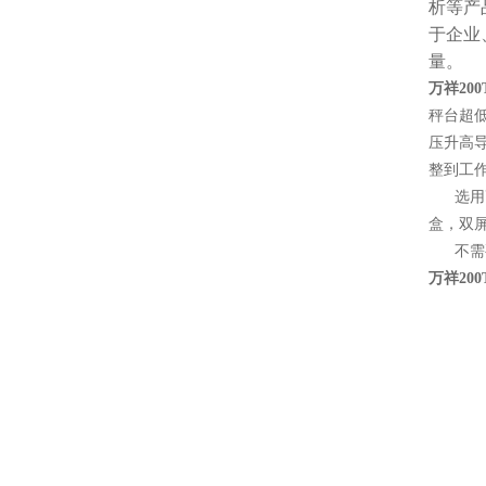
析等产
于企业
量。
万祥20
秤台超
压升高
整到工
选用高
盒，双
不需要
万祥20