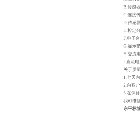
B.传感
C.连接
D.传感
E.检定分
F.电子
G.显示范围
H.交流电
I.直流电
关于质
1.七
2.向
3.在
我司维
东平标