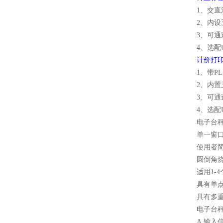
1、交直
2、内
3、可
4、选配
计价打印台
1、带P
2、内
3、可
4、选配
电子台
单一窗口
使用者简
圆倒角烧
适用1-
具有单
具有多
电子台
A.输入信