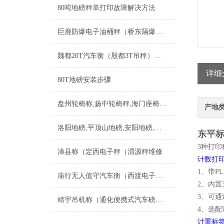
80吨地磅秤单打印故障解决方法
巨鹿防爆电子油桶秤（桥东隔爆电子油桶称）磁县防爆油桶称维修
魏都20T汽车衡（殷都3T吊秤）召陵200吨地磅）滑县便携式汽车衡维修
详细
80T地磅安装步骤
盘州轮椅称,扬中轮椅秤,海门座椅称,新沂坐椅秤,安顺坐椅称,明光座椅秤
产地
洛阳地磅,平顶山地磅,安阳地磅,鹤壁地磅,新乡地磅
东平标
3种打印
漳县称（定西电子秤（渭源秤维修
计数打印条
1、带P
庙行无人值守汽车衡（西渡电子汽车衡）新桥无人值守地磅维修
2、内
3、可
靖宇吊机称（通化便携式汽车磅）牡丹电子防爆吊称维修
4、选配
计重标签打