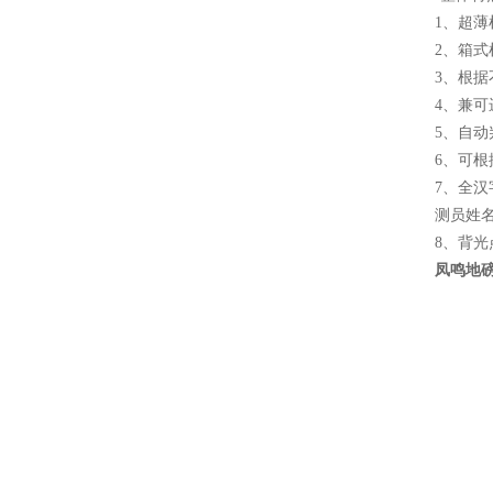
1、超
2、箱
3、根
4、兼
5、自
6、可根
7、全
测员姓
8、背
凤鸣地磅