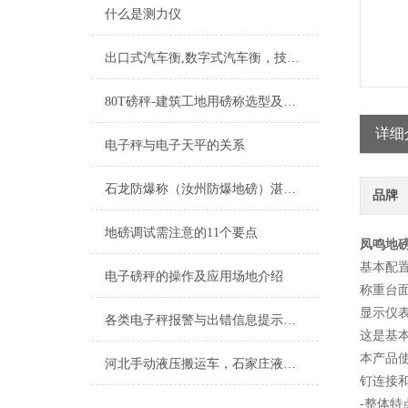
什么是测力仪
出口式汽车衡,数字式汽车衡，技术指标
80T磅秤-建筑工地用磅称选型及安装
详细
电子秤与电子天平的关系
石龙防爆称（汝州防爆地磅）湛河防爆台称维修
品牌
地磅调试需注意的11个要点
凤鸣地磅
基本配
电子磅秤的操作及应用场地介绍
称重台
显示仪表
各类电子秤报警与出错信息提示原因解析
这是基
本产品
河北手动液压搬运车，石家庄液压搬运秤，叉车秤
钉连接和
-整体特