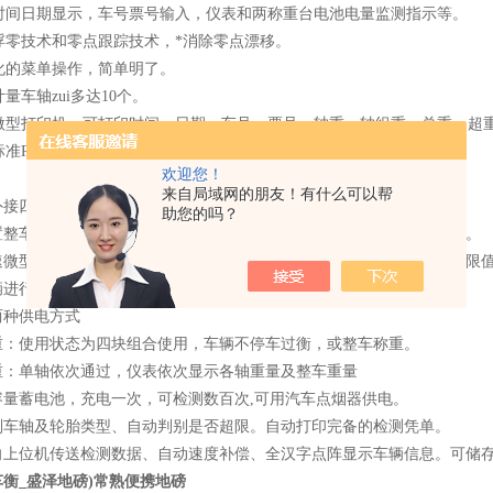
具有时间日期显示，车号票号输入，仪表和两称重台电池电量监测指示等。
用浮零技术和零点跟踪技术，*消除零点漂移。
字化的菜单操作，简单明了。
计量车轴zui多达10个。
仪表微型打印机，可打印时间、日期、车号、票号、轴重、轴组重、总重、超
用标准RS-232接口，方便与计算机联接。
欢迎您！
来自局域网的朋友！有什么可以帮
外接四个台板，进行轮重或轴重检测。
助您的吗？
置整车车型或轮轴类型自动计算并打印出轮重、轴重及整车重量的数据。
速微型打印机可随时打印称重数据、日期、时间、轴重、整车重量、超限
辆进行动、静态检测。
直流两种供电方式
重：使用状态为四块组合使用，车辆不停车过衡，或整车称重。
重：单轴依次通过，仪表依次显示各轴重量及整车重量
容量蓄电池，充电一次，可检测数百次,可用汽车点烟器供电。
别车轴及轮胎类型、自动判别是否超限。自动打印完备的检测凭单。
向上位机传送检测数据、自动速度补偿、全汉字点阵显示车辆信息。可储存1
衡_盛泽地磅)常熟便携地磅