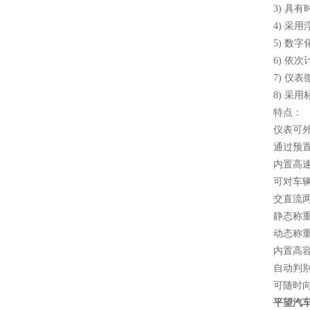
3) 
4) 采
5) 数
6) 依次
7) 
8) 采
特点：
仪表可
通过预
内置高
可对车
交
静态称
动态称
内置高
自动判
可随时
平望汽车