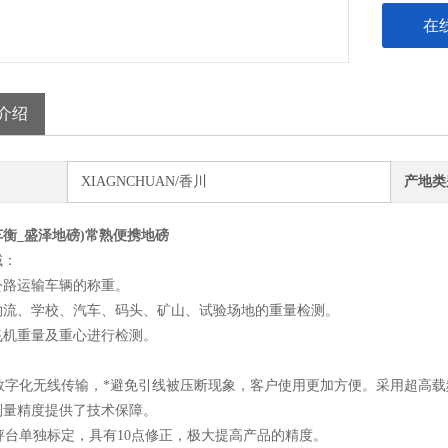
在
介绍
XIAGNCHUAN/香川
产地类
衡_盛泽地磅)常熟便携地磅
域：
公路运输车辆的称重。
物流、学校、汽车、码头、矿山、试验场地的重量检测。
飞机重量及重心进行检测。
采用数字化无线传输，*避免引线被压断现象，客户使用更加方便。采用超高
测量精度提供了技术保障。
块秤台单独标定，具有10点修正，极大提高产品的精度。