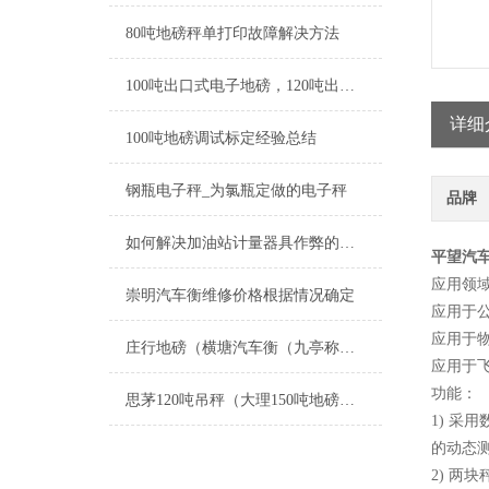
80吨地磅秤单打印故障解决方法
100吨出口式电子地磅，120吨出口式电子汽车衡厂价优惠直销
详细
100吨地磅调试标定经验总结
钢瓶电子秤_为氯瓶定做的电子秤
品牌
如何解决加油站计量器具作弊的方案
平望汽车
应用领
崇明汽车衡维修价格根据情况确定
应用于
应用于
庄行地磅（横塘汽车衡（九亭称重模块）海湾电子秤）青村防爆秤维修
应用于
功能：
思茅120吨吊秤（大理150吨地磅）峨山地磅）河口100吨汽车衡维修
1) 
的动态
2) 两