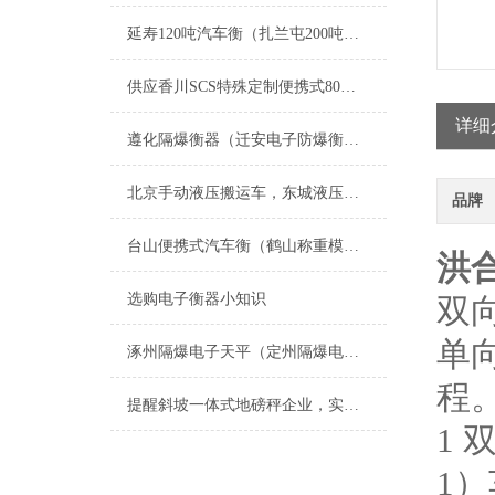
延寿120吨汽车衡（扎兰屯200吨吊秤）通河不锈钢台称维修
供应香川SCS特殊定制便携式80吨汽车磅
详细
遵化隔爆衡器（迁安电子防爆衡器）朝阳防爆电子地磅维修
北京手动液压搬运车，东城液压搬运秤，叉车秤
品牌
台山便携式汽车衡（鹤山称重模块）潮阳称重模块）澄海地磅维修
洪
选购电子衡器小知识
双
单
涿州隔爆电子天平（定州隔爆电子地磅）保定隔爆电子钢瓶秤维修
程
提醒斜坡一体式地磅秤企业，实惠的产品绝非劣质产品！
1
1