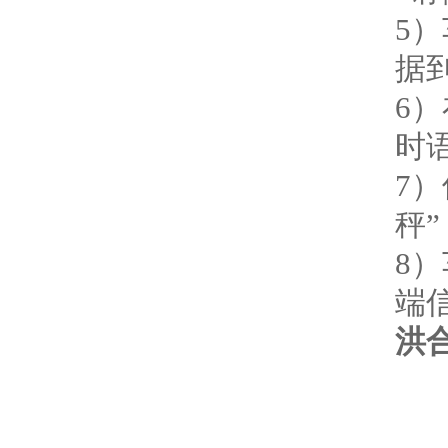
5
据
6
时
7
秤”
8
端
洪