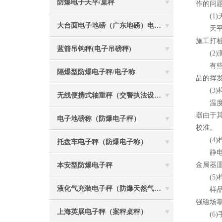
防爆电子天平/桌秤
作的问
(1)
大台面电子地磅（广东地磅）电子汽车衡
天平在
施工打
蓝箭吊钩秤(电子吊磅秤)
(2)
有些样
隔爆型防爆电子秤/电子称
品的挥
(3)
无线便携式轴重秤（交警执法设备）
温度对
器由于
电子地磅称（防爆电子秤）
校准。
(4)
托盘车电子秤（防爆电子称）
静电现
金属器
本安型防爆电子秤
(5)
液化气充装电子秤（防爆天然气灌装称）
样品和
强磁场
上海英展电子秤（案秤桌秤）
(6)