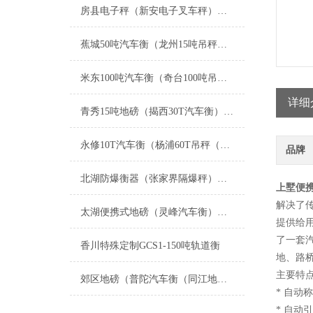
房县电子秤（新安电子叉车秤）竹溪吊秤维修
蕉城50吨汽车衡（龙州15吨吊秤）右江汽车地磅）宁德80吨地磅维修
米东100吨汽车衡（奇台100吨吊秤）天山150吨地磅）阿瓦提地磅维修
详细
青秀15吨地磅（揭西30T汽车衡）清新1T吊秤）兴业道闸称重地磅维修
永修10T汽车衡（杨浦60T吊秤（丰城无人值守地磅秤）上饶8T地磅维修
品牌
北湖防爆衡器（张家界隔爆秤）新田隔爆吊称）津市防爆电子油桶称维修
上墅便
解决了
太湖便携式地磅（灵峰汽车衡）孝丰防爆秤（昌硕地磅）安吉便携式汽车衡维修
提供给
了一套
香川特殊定制GCS1-150吨轨道衡
地、路
主要特
郊区地磅（普陀汽车衡（同江地磅）虹口汽车衡）富锦地磅维修
* 自动
* 自动