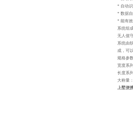
* 自动
* 数据
* 能有
系统组
无人值
系统由软
成，可
规格参数
宽度系列：
长度系列：
大称量：10
上墅便