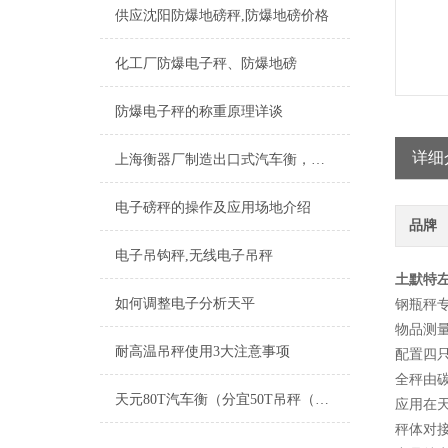
供应沈阳防爆地磅秤,防爆地磅价格
化工厂防爆电子秤、防爆地磅
防爆电子秤的称重原理详谈
详细
上海衡器厂制造出口式汽车衡，浙江出口式地磅，江苏出口式电子地磅厂家
电子磅秤的操作及应用场地介绍
品牌
电子吊钩秤,无线电子吊秤
土默特左
如何调整电子分析天平
钢瓶秤
物品测
耐高温吊秤使用3大注意事项
配置四
全秤由
天元80T汽车衡（分宜50T吊秤（双清便携式轨道称）天心80T地磅维修
应用在
秤体对