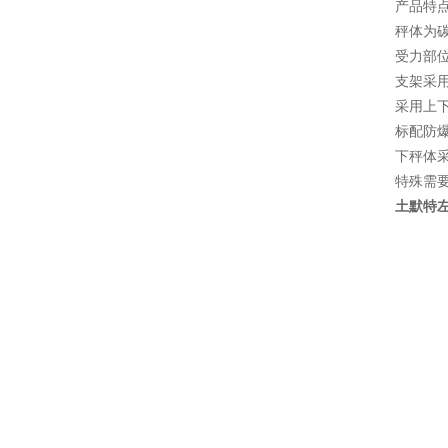
产品特
秤体为
受力部
支架采
采用上
标配防
下秤体
特殊需
土默特左