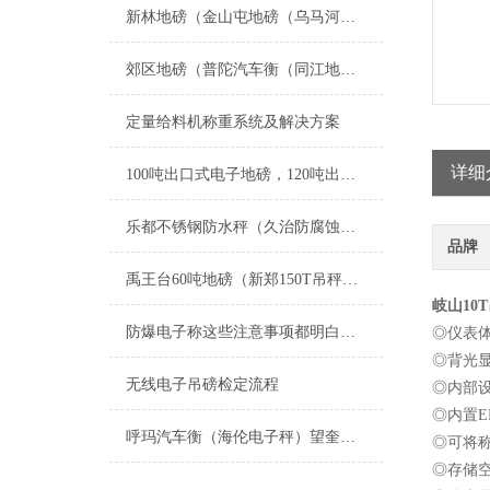
新林地磅（金山屯地磅（乌马河地磅）汤旺河地磅）杜尔伯特地磅维修
郊区地磅（普陀汽车衡（同江地磅）虹口汽车衡）富锦地磅维修
定量给料机称重系统及解决方案
详细
100吨出口式电子地磅，120吨出口式电子汽车衡厂价优惠直销
乐都不锈钢防水秤（久治防腐蚀轮椅秤）柞水轮椅秤）恰卜恰医用轮椅秤维修
品牌
禹王台60吨地磅（新郑150T吊秤）茅箭轨道衡器维修
岐山10
防爆电子称这些注意事项都明白了吗
◎仪表
◎背光
无线电子吊磅检定流程
◎内部
◎内置
呼玛汽车衡（海伦电子秤）望奎防爆秤）绥棱便携式地磅维修
◎可将称
◎存储空