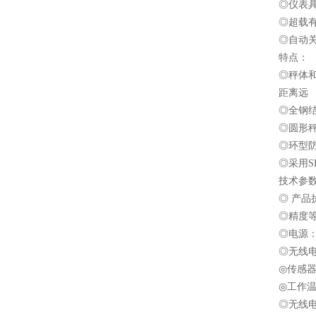
◎仪表
◎超载
◎自动
特点：
◎秤体
距离远
◎全钢
◎圆形
◎环型
◎采用
技术参
◎ 产品执
◎精度
◎电源：
◎无线电
◎传感器
◎工作温
◎无线电