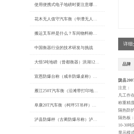
使用便携式电子地磅时要注意哪些方面
花木无人值守汽车衡（华漕无人值守汽车衡）吴泾无人值守地磅维修
搬运叉车秤是什么？车间物料称重设备
详细
中国衡器行业的技术研发与挑战
大悟5吨地磅（曾都衡器）洪湖120T吊秤维修
品牌
宣恩防爆台称（咸丰防爆桌称）神农架防爆磅称维修
陇县20
注意：
雁江250T汽车衡（沿滩带打印地磅）资中140T汽车磅维修
凡工作在
称重精度：
阜康20T汽车衡（柯坪5T吊秤）白碱滩100T地磅）吉木萨尔轨道衡维修
隔热防
隔热板：1
泸县防爆秤（古蔺防爆吊称）泸州防爆磅秤）叙永防爆天平维修
10-30
显示模式