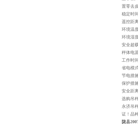
置零去
稳定时间
遥控距离
环境温度：
环境湿度
安全超载
秤体电源
工作时间
省电模
节电措施
保护措施
安全距离
选购吊
永济吊秤
证！品种
陇县20