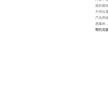
器的腐
不同位
产品用
易爆的
鄂托克