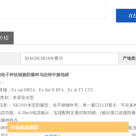
在
介绍
XIAGNCHUAN/香川
产地类
旗电子秤杭锦旗防爆秤乌拉特中旗地磅
级：
：Ex iad IIBT4、Ex ibd II BT4、Ex ib TT CT5
爆类别：本质安全型
仪表： XK3101本安防爆型，全不锈钢外壳，单一窗口LCD显示，可
踪功能，4-20mA电流输出，实现配料定量控制功能。(输出接口连接防
防爆秤特点
瓶秤秤体台面采用不锈钢钢板覆盖，可防止液体外泻时对秤体腐蚀；钢瓶
支架采用与钢瓶相吻合能根据钢瓶外形大小自动调整的 “V”形导向装置；