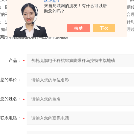
欢迎您！
来自局域网的朋友！有什么可以帮
蚀；防爆钢瓶秤传感器外表采用塑封处理，防止腐蚀（也可选用全不锈钢
助您的吗？
置的平行调节；报警功能，当钢瓶重量达到下限设定值时会自动报警，合
途：适用于化工、化肥、自来水、纺织印染、农药制造等行业，主要是针
，如果衡器在使用中出现电火花现象就会导致事故的发生。使用防爆处理
旗电子秤杭锦旗防爆秤乌拉特中旗地磅
产品：
您的单位：
您的姓名：
联系电话：