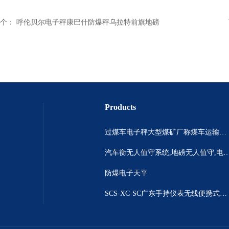
个：
呼伦贝尔电子秤康巴什防爆秤乌拉特前旗地磅
Products
过煤车电子秤大型煤矿厂称煤车运输过120吨汽车过磅称~山西晋城市150吨卡车过磅称.内蒙古重型100吨货车过磅称
汽车衡无人值守系统,地磅无人值守,电子地磅无人
防爆电子天平
SCS-XC-SC广东手持仪表无线便携式汽车衡 *便携式称重仪