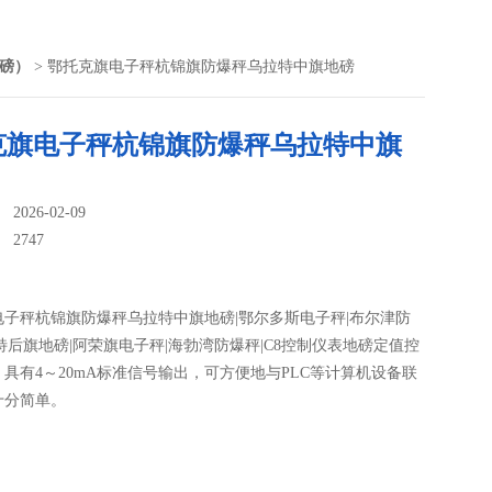
磅）
> 鄂托克旗电子秤杭锦旗防爆秤乌拉特中旗地磅
克旗电子秤杭锦旗防爆秤乌拉特中旗
026-02-09
：
2747
电子秤杭锦旗防爆秤乌拉特中旗地磅|鄂尔多斯电子秤|布尔津防
特后旗地磅|阿荣旗电子秤|海勃湾防爆秤|C8控制仪表地磅定值控
具有4～20mA标准信号输出，可方便地与PLC等计算机设备联
十分简单。