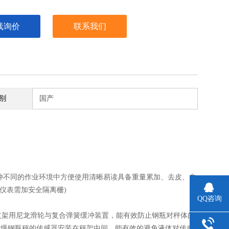
线询价
联系我们
别
国产
在多种不同的作业环境中方便使用清晰易读具备重量累加、去皮、自
爆仪表需加安全隔离栅)
QQ咨询
支架用尼龙滑轮与复合弹簧缓冲装置，能有效防止钢瓶对秤体的
防爆钢瓶秤的传感器安装在秤架中间，能有效的避免液体对传感