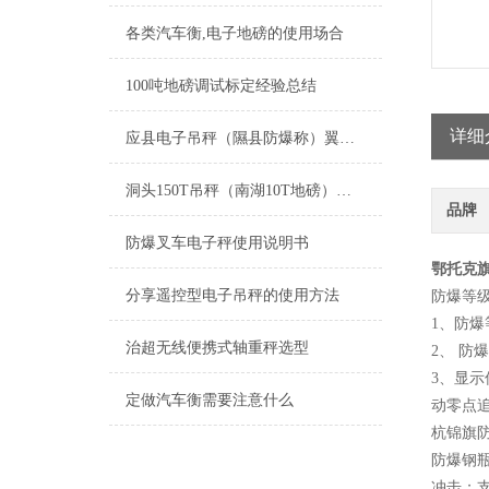
各类汽车衡,电子地磅的使用场合
100吨地磅调试标定经验总结
详细
应县电子吊秤（隰县防爆称）翼城电子秤工厂）平遥隔爆电子地磅维修
洞头150T吊秤（南湖10T地磅）龙游100T汽车衡）上虞轨道秤维修
品牌
防爆叉车电子秤使用说明书
鄂托克
分享遥控型电子吊秤的使用方法
防爆等
1、防爆等级
治超无线便携式轴重秤选型
2、 防
3、显示
定做汽车衡需要注意什么
动零点追
杭锦旗
防爆钢
冲击；