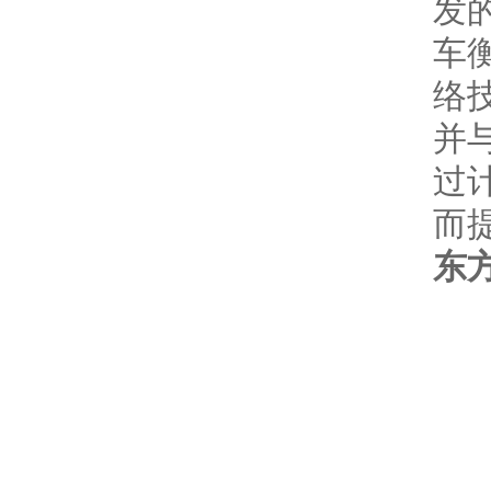
发的
车
络
并
过
而
东