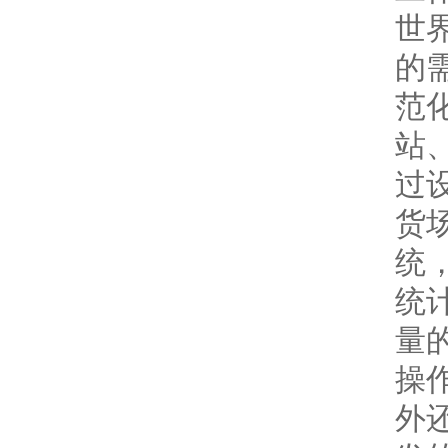
世
的
范
站
过
货
统
统
量
操
外