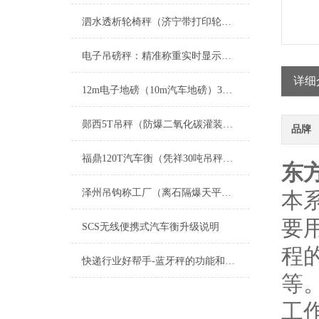
泗水透析轮椅秤（济宁带打印轮椅秤）奎文超低台面轮椅地磅秤维修
电子吊磅秤：精准称重实时显示，工业起重称重核心设备
详细
12m电子地磅（10m汽车地磅）3X20米汽车磅维修
郧西5T吊秤（防爆二氧化碳灌装秤）江汉100T地磅工艺流程
品牌
福鼎120T汽车衡（凭祥30吨吊秤）金城江轴重仪）建瓯50吨地磅维修
东
泽州吊钩称工厂（离石隔爆天平）城区钢瓶称多少钱）长治防爆称报价维修
本
要
SCS无线便携式汽车衡升级说明
程
快递行业好帮手-蓝牙秤的功能和特点
等
工