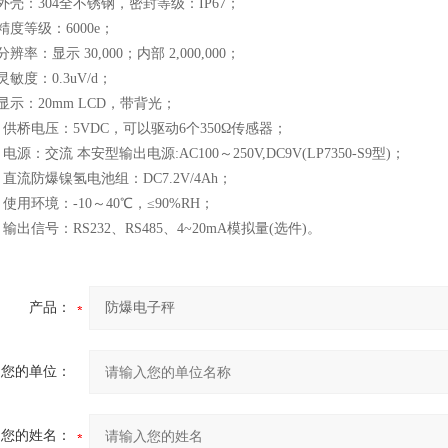
：304全不锈钢，密封等级：IP67；
等级：6000e；
：显示 30,000；内部 2,000,000；
度：0.3uV/d；
：20mm LCD，带背光；
桥电压：5VDC，可以驱动6个350Ω传感器；
：交流 本安型输出电源:AC100～250V,DC9V(LP7350-S9型)；
流防爆镍氢电池组：DC7.2V/4Ah；
用环境：-10～40℃，≤90%RH；
出信号：RS232、RS485、4~20mA模拟量(选件)。
产品：
您的单位：
您的姓名：