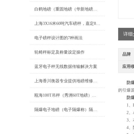
白鹤地磅（重固地磅（华新地磅（徐泾地磅）赵巷地磅）朱家角地磅维修
上海3X16米60吨汽车磅秤，嘉定80吨地磅，浦东100吨电子磅
详细
电子磅秤设计图的7种画法
轮椅秤标定及称量设定操作
品牌
蓝牙电子秤无线数据传输解决方案
应用
上海香川衡器专业提供地磅维修服务
防
的引爆源
瓯海100T吊秤（秀洲60T地磅）衢州150T汽车衡）福建汽车磅秤维修
防
1、LCD
隔爆电子地磅（电子隔爆称）隔爆电子衡器维修
2、AC
3、本
4、防爆