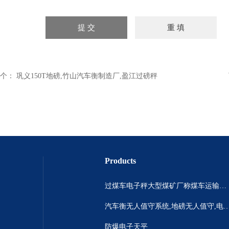
个：
巩义150T地磅,竹山汽车衡制造厂,盈江过磅秤
Products
过煤车电子秤大型煤矿厂称煤车运输过120吨汽车过磅称~山西晋城市150吨卡车过磅称.内蒙古重型100吨货车过磅称
汽车衡无人值守系统,地磅无人值守,电子地磅无人
防爆电子天平