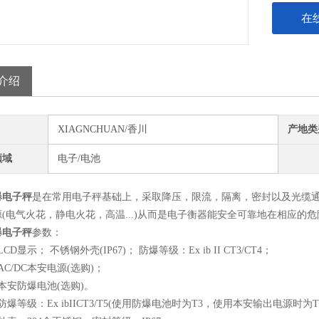
在
介绍
XIAGNCHUAN/香川
产地类
领域
电子/电池
爆电子秤
是在常用电子秤基础上，采取降压，限流，隔离，密封以及光缆
(电气火花，静电火花，高温...)从而是电子衡器能安全可靠地在相应的
爆电子秤
参数：
显示； 不锈钢外壳(IP67)； 防爆等级：Ex ib II CT3/CT4；
/DC本安电源(选购)；
安防爆电池(选购)。
等级：Ex ibIICT3/T5(使用防爆电池时为T3，使用本安输出电源时为T