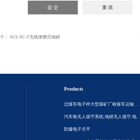
个：
SCS-XC-F无线便携式地磅
Products
过煤车电子秤大型煤矿厂称煤车运输过120吨汽车过磅称~山西晋城市150吨卡车过磅称.内蒙古重型100吨货车过磅称
汽车衡无人值守系统,地磅无人值守,电子地磅无人
防爆电子天平