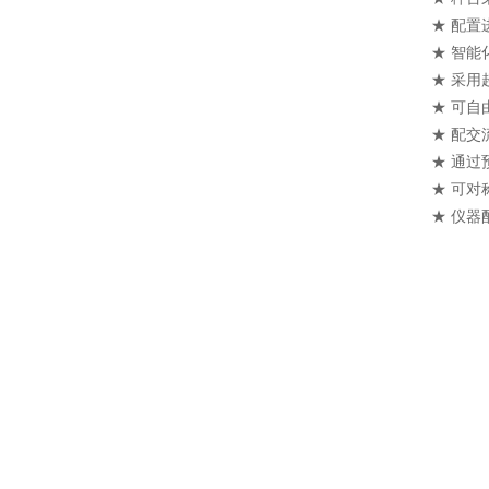
★ 配置
★ 智
★ 采
★ 可自
★ 配
★ 通
★ 可
★ 仪