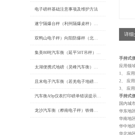
电子磅秤基础注意事项及维护方法
遂宁隔爆台秤（利州隔爆桌秤）昭化隔爆磅秤（朝天隔爆天平维修
详细
双鸭山电子秤）向阳防爆秤（北林称重模块）金沙电子秤（勃利防爆秤维修
集美80吨汽车衡（延平50T吊秤）涵江轨道称）武夷山120吨地磅维修
手持式
应用领
太湖便携式地磅（灵峰汽车衡）孝丰防爆秤（昌硕地磅）安吉便携式汽车衡维修
1、 应
2、 
且末电子汽车衡（若羌电子地磅）尉犁无人值守汽车衡维修
3、 应
汽车衡A9p仪表打印磅单错误提示解决方案
手持式
国内城
龙沙汽车衡（桦南电子秤）铁锋防爆秤）佳木斯地磅维修
华东地区
华南地区
华中地区
华北地