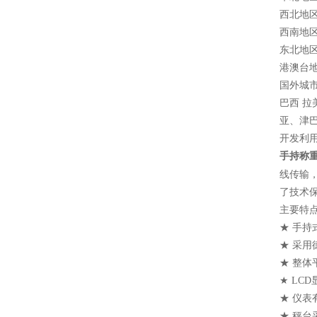
西北地区
西南地区
东北地区
港澳台
国外城
巴西 拉
亚、津
开发利
手持称
线传输
了技术保
主要特点
★ 手持
★ 采
★ 整
★ L
★ 仪
★ 秤