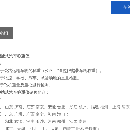
在
介绍
便携式汽车称重仪
域：
用于公路运输车辆的称重（公路、*查超限超载车辆称重）。
应用于物流、学校、汽车、试验场地的重量检测。
用于飞机重量及重心进行检测。
便携式汽车称重仪
销售足迹：
市：
：山东 济南、江苏 南京、安徽 合肥、浙江 杭州、福建 福州、上海 浦
：广东 广州、广西 南宁、海南 海口；
：湖北 武汉、湖南 长沙、河南 郑州、江西 南昌；
区：北京、天津、河北、山西 太原、内蒙古 呼和浩特市；