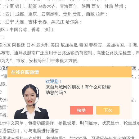
：宁夏 银川、新疆 乌鲁木齐、青海西宁、陕西 西安、甘肃 兰州；
：四川 成都、重庆、云南昆明、贵州 贵阳、西藏 拉萨；
：辽宁 大连、吉林 长春、黑龙江 哈尔滨；
地区：中国台湾、香港、澳门。
市：
美地区 阿根廷 日本 意大利 美国 尼加拉瓜 泰国 菲律宾、孟加拉国、
巴布韦、迪拜及越南广泛应用于公路运输负荷控制，高速公路执法检查，
用为为*，市政，安检等部门带来很大方便。
重仪表
尺寸只有：80 mm×220 mm×49mm，重量仅765g 目前中国设
，*避免引线被压断现象，客户使用更加方便。超高载频的无线传输技术，
欢迎您！
障。(中国*)
来自局域网的朋友！有什么可以帮
:
助您的吗？
式仪表仅只有765克重（轻便、zui小巧的操作仪表），目前*zui稳定产品。
用德国*高精度传感器，能持续多年维持高精度运作，稳定性更强。
体平板式设计，质量更好，重量轻，精度稳定，便于携带（引新技术）。
CD显示中文菜单，包括功能选择、参数设定、时间显示、状态显示、轮重显
表有通信接口，可与电脑进行通信
台采用激光焊接一次成型、密封效果*、防水性强，可适应任何复杂的环境。