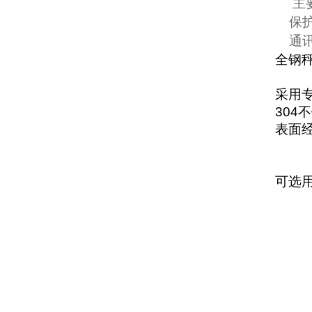
主
保
通
全钢
采用
304
不
表面
可选