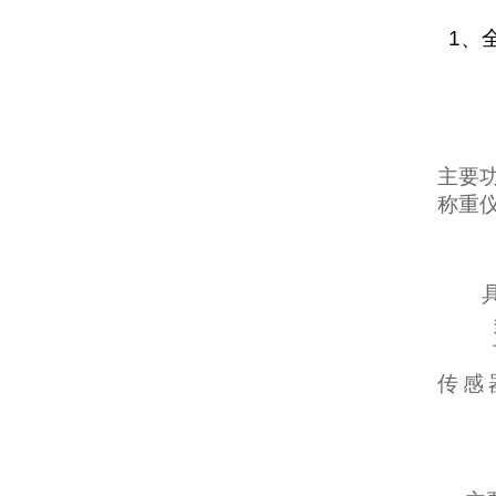
1
、
主要
称重
传
感