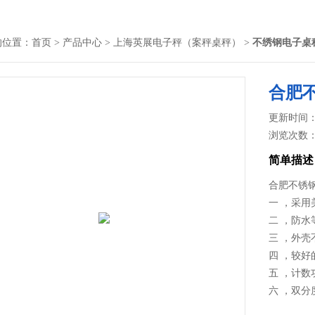
的位置：
首页
>
产品中心
>
上海英展电子秤（案秤桌秤）
>
不绣钢电子桌
合肥
更新时间： 2
浏览次数
简单描述
合肥不锈
一 ，采用
二 ，防水
三 ，外
四 ，较
五 ，计
六 ，双分
七 ，广