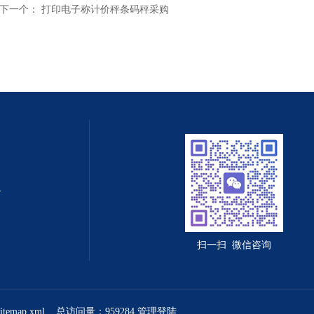
下一个：
打印电子称计价秤条码秤采购
值守智能化系统
扫一扫 微信咨询
sitemap.xml
总访问量：959284
管理登陆