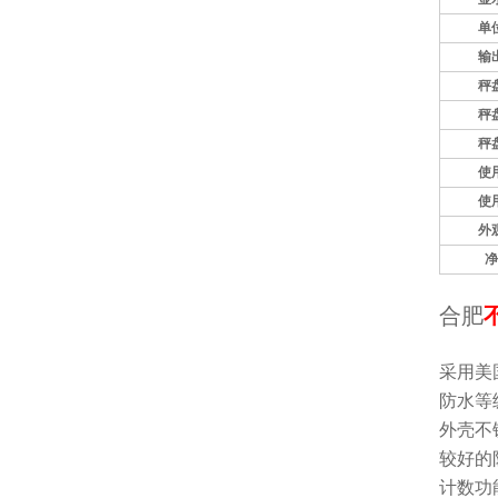
单
输
秤
秤
秤
使
使
外
净
合肥
采用美
防水等
外壳不
较好的
计数功