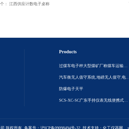
个：
江西供应计数电子桌称
Products
过煤车电子秤大型煤矿厂称煤车运输过120吨汽车过磅称~山西晋城市150吨卡车过磅称.内蒙古重型100吨货车过磅称
汽车衡无人值守系统,地磅无人值守,电子地磅无人
防爆电子天平
SCS-XC-SC广东手持仪表无线便携式汽车衡 *便携式称重仪
公司 版权所有 备案号：
沪ICP备09098494号-32
技术支持：
化工仪器网