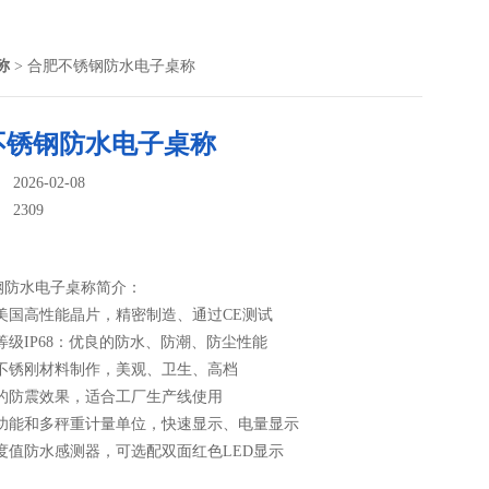
称
> 合肥不锈钢防水电子桌称
不锈钢防水电子桌称
026-02-08
：
2309
钢防水电子桌称简介：
美国高性能晶片，精密制造、通过CE测试
等级IP68：优良的防水、防潮、防尘性能
壳不锈刚材料制作，美观、卫生、高档
好的防震效果，适合工厂生产线使用
数功能和多秤重计量单位，快速显示、电量显示
度值防水感测器，可选配双面红色LED显示
泛适用于水产品、肉食品、蔬菜等加工行业