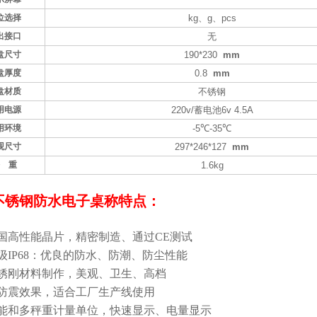
位选择
kg
、
g
、
pcs
出接口
无
盘尺寸
190*230
mm
盘厚度
0.8
mm
盘材质
不锈钢
用电源
220v/
蓄电池
6v 4.5A
用环境
-5
℃
-35
℃
观尺寸
297*246*127
mm
 重
1.6kg
不锈钢防水电子桌称特点：
国高性能晶片，精密制造、通过CE测试
级IP68：优良的防水、防潮、防尘性能
锈刚材料制作，美观、卫生、高档
防震效果，适合工厂生产线使用
能和多秤重计量单位，快速显示、电量显示