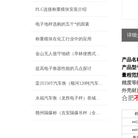
PLC连接称重模块安装介绍
电子地秤选购的五个*的因素
详细
称重模块在化工行业中的应用
金山无人值守地磅（亭林便携式汽车衡）马桥电子秤）廊下地磅维修
产品名
产品型
提高电子衡器性能的几点探讨
量程范
精度等
栾川150T汽车衡（顺河120吨汽车磅）上街50T地磅）硚口汽车衡维修
外壳材
合肥
永福汽车衡（龙胜电子秤）恭城防爆秤）梧州便携式地磅维修
赣州隔爆称（吉安隔爆吊秤（全南隔爆磅称）吉水隔爆桌称）新干隔爆地磅维修
机
zu
zu
显