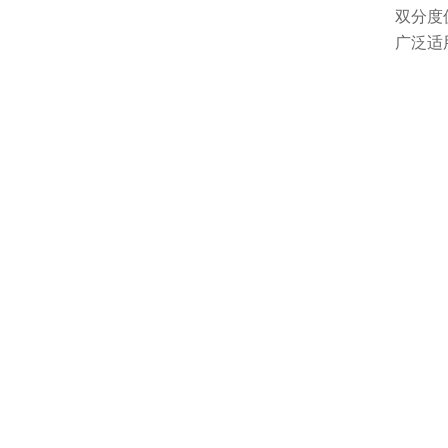
双分度
广泛适