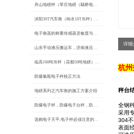
舟山地磅秤（莘庄地磅（颛桥电子汽车衡维修
沭阳30T汽车衡（响水10T吊秤）句容60T地磅）武进汽车磅称维修
电子衡器的称重传感器灵敏度与衡器量程的关系
详细
山东手动液压搬运车，济南液压搬运秤，叉车秤
临高100吨吊秤（花都50吨地磅）青冈汽车衡）斗门120T汽车衡维修
杭州
防爆氯瓶电子秤校正方法
秤台
地磅系列之汽车衡的施工方案介绍
全钢
防爆电子秤，防爆电子台秤，防爆地磅，防爆电子地磅
采用
304
不
选购电子天平,电子秤必须注意的九个建议
表面