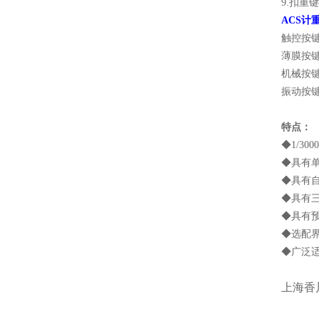
9.扣重
ACS计
触控按键
薄膜按键
机械按
振动按
特点：
◆1/3
◆具有
◆具有
◆具有
◆具有
◆选配
◆广泛
上海香