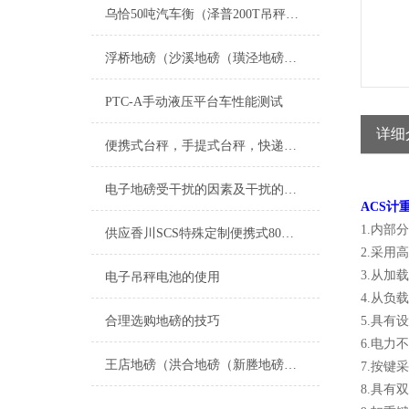
乌恰50吨汽车衡（泽普200T吊秤）焉耆200吨汽车衡）沙湾地磅维修
浮桥地磅（沙溪地磅（璜泾地磅（双凤地磅）港口地磅）科教地磅维修
PTC-A手动液压平台车性能测试
详细
便携式台秤，手提式台秤，快递电子秤
电子地磅受干扰的因素及干扰的隔离和防护
ACS计
1.内部
供应香川SCS特殊定制便携式80吨汽车磅
2.采用
3.从加
电子吊秤电池的使用
4.从负
合理选购地磅的技巧
5.具有
6.电力
王店地磅（洪合地磅（新塍地磅）王江泾地磅）油车港地磅维修
7.按键
8.具有