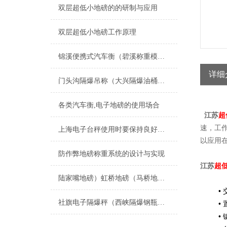
双层超低小地磅的的研制与应用
双层超低小地磅工作原理
锦溪便携式汽车衡（碧溪称重模块）玉山汽车衡维修
详细
门头沟隔爆吊称（大兴隔爆油桶秤）房山隔爆叉车称维修
各类汽车衡,电子地磅的使用场合
江苏
超
速，工
上海电子台秤使用时要保持良好的称重习惯
以应用
防作弊地磅称重系统的设计与实现
江苏
超
陆家嘴地磅）虹桥地磅（马桥地磅（吴泾地磅）华漕地磅）颛桥地磅维修
•
社旗电子隔爆秤（西峡隔爆钢瓶称）淅川电子隔爆台称维修
•
•