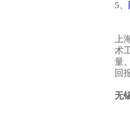
5、
上
术
量
回
无