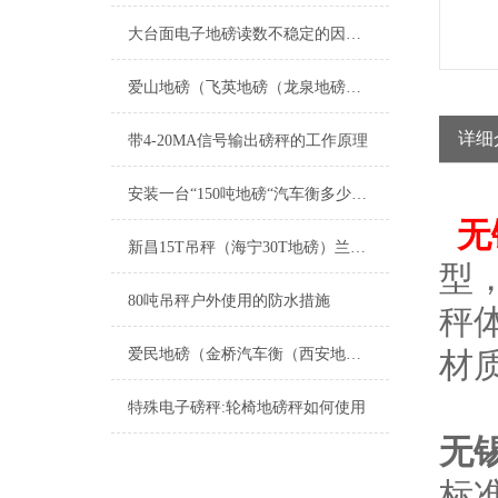
大台面电子地磅读数不稳定的因素及由来是什么
爱山地磅（飞英地磅（龙泉地磅（凤凰地磅）康山地磅）仁皇山地磅维修
详细
带4-20MA信号输出磅秤的工作原理
安装一台“150吨地磅“汽车衡多少钱？
无
新昌15T吊秤（海宁30T地磅）兰溪150吨汽车衡）堡镇手扶轮椅秤维修
型
80吨吊秤户外使用的防水措施
秤
爱民地磅（金桥汽车衡（西安地磅）高行汽车衡）绥芬河地磅维修
材
特殊电子磅秤:轮椅地磅秤如何使用
无
标