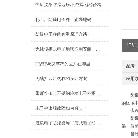
供应沈阳防爆地磅秤,防爆地磅价格
化工厂防爆电子秤、防爆地磅
防爆电子秤的称重原理详谈
详细
无线便携式电子地磅不用安装、不用地基，移动称重好帮手
U型秤与叉车秤的区别在哪里
品牌
无线打印吊钩称的设计方案
应用
重新突破：不锈钢轮椅电子秤探秘！
防
的区域
电子秤出现故障如何解决？
该设备
防
鹿泉电子防爆桌称（栾城电子防爆台称）平山滚筒称）灵寿电子隔爆台称维修
靠、价
当环境