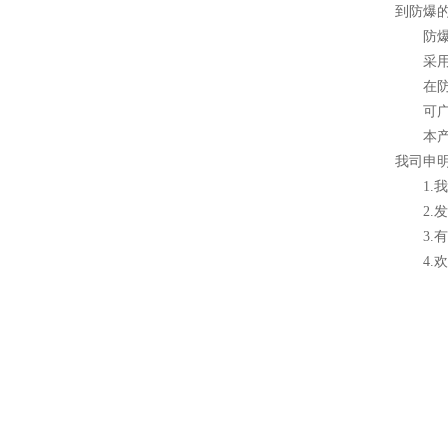
到防爆
防爆型
采用新
在防爆
可广泛
本产品可
我司申
1.我
2.发
3.有
4.欢