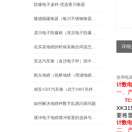
防爆电子桌秤-优选香川衡器
隆德隔爆衡器（银川不锈钢衡器）西夏防腐蚀地磅）山阳防爆称维修
潢川电子防爆称（淮滨电子防爆桌秤）商城电子防爆吊秤维修
详细
在买卖地磅的时候采购合同该怎么签
安达汽车衡（金沙电子秤）琼中防爆秤）孙吴便携式地磅维修
航头地磅（祝桥地磅（周浦地磅（新场地磅）大团地磅）康桥地磅维修
使用电源：
计数电
靖安150T汽车衡（武宁100T吊秤（上海轨道秤）德安150吨地磅维修
一、
TC
如何解决地磅秤数字乱跳闪烁问题
XK31
要将
缓冲电子地磅缓冲装置的选择与应用
计数电
二、