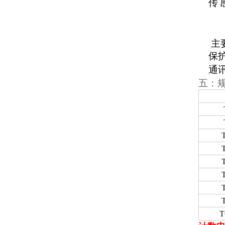
传
主
保
通
五：
T