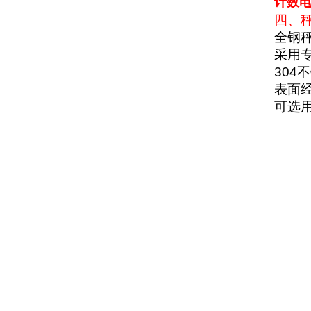
计数电
四、
全钢
采用
304
不
表面
可选