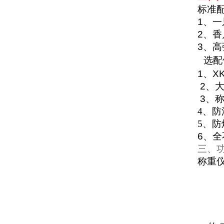
标准
1
、一
2
、香
3
、高
选配
1
、
X
2
、
3
、
4
、
防
5
、防
6
、全
三、
称重