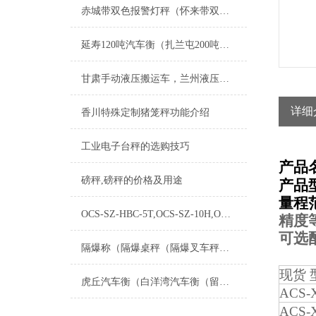
赤城带双色报警灯秤（怀来带双色报警灯电子称）唐县称重控制模块维修
延寿120吨汽车衡（扎兰屯200吨吊秤）通河不锈钢台称维修
甘肃手动液压搬运车，兰州液压搬运秤，叉车秤
详细
香川特殊定制猪笼秤功能介绍
工业电子台秤的选购技巧
产品
磅秤,磅秤的价格及用途
产品
量程
OCS-SZ-HBC-5T,OCS-SZ-10H,OCS-SZ-20H,OCS-SZ-30T电子吊钩秤
精度
可选
隔爆称（隔爆桌秤（隔爆叉车秤的区别在哪里
现货 
虎丘汽车衡（白洋湾汽车衡（留园汽车衡）葑门汽车衡）金阊汽车衡维修
ACS-
ACS-