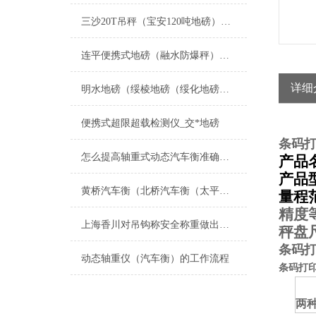
三沙20T吊秤（宝安120吨地磅）大兴安岭轴重仪）香洲80T汽车衡维修
连平便携式地磅（融水防爆秤）融安电子秤）鹿寨汽车衡维修
详细
明水地磅（绥棱地磅（绥化地磅（桃山地磅）新兴地磅）茄子河地磅维修
便携式超限超载检测仪_交*地磅
条码打
怎么提高轴重式动态汽车衡准确度研究
产品
产品
黄桥汽车衡（北桥汽车衡（太平汽车衡）相城汽车衡）元和汽车衡维修
量程
精度
上海香川对吊钩称安全称重做出保障
秤盘
条码打
动态轴重仪（汽车衡）的工作流程
条码打
两