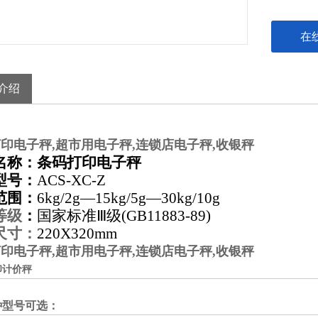
在
介绍
印电子秤,超市用电子秤,连锁店电子秤,收银秤
名称：
条码打印电子秤
型号：
ACS-XC-Z
范围：
6kg/2g—15kg/5g—30kg/10g
等级
：
国家标准Ⅲ级
(
GB11883-89
)
尺寸：
220X320mm
印电子秤,超市用电子秤,连锁店电子秤,收银秤
印计价秤
种型号可选：