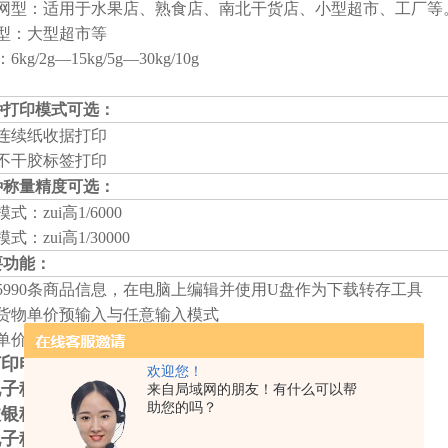
网型：适用于水果店、熟食店、南北干货店、小型超市、工厂等
联网型：大型超市等
6kg/2g—15kg/5g—30kg/10g
种打印模式可选：
连续纸收据打印
热敏不干胶标签打印
种称量精度可选：
式：zui高1/6000
模式：zui高1/30000
要功能：
5990条商品信息，在电脑上编辑并使用U盘作为下载转存工具
支持货物单价预输入与任意输入模式
货物单价支持多种打折模式，报表打印
打印电子秤
,
带打印电子计价秤
,
电子计重秤
欢迎您！
电子秤
,
条形码电子秤
,
条码打印电子计价秤
来自局域网的朋友！有什么可以帮
助您的吗？
收银秤
,
收款机
,POS
机
,
条码电子秤价格
电子秤
,
条形码电子秤
,
打印标签电子计价秤